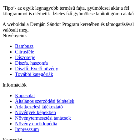
’Tipo’- az egyik legnagyobb termésű fajta, gyümölcsei akár a fél
kilogrammot is elérhetik. Ízletes ízű gyümölcse lapított gömb alakú.
A weboldal a Demján Sándor Program keretében és támogatásával
valósult meg.
Növényeink
Bambusz
Citrusféle
Díszcserje
Díszfa, haszonfa
Díszfű, Évelő növény
További kategóriák
Információk
Kapcsolat
Általános szerződési feltételek
Adatkezelési tájékoztató
Növények képekben
Növénytermesztési tanácsok
Növény enciklopédia
Impresszum
Kapcsolat