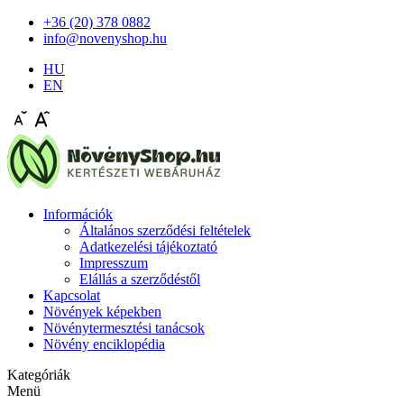
+36 (20) 378 0882
info@novenyshop.hu
HU
EN
Információk
Általános szerződési feltételek
Adatkezelési tájékoztató
Impresszum
Elállás a szerződéstől
Kapcsolat
Növények képekben
Növénytermesztési tanácsok
Növény enciklopédia
Kategóriák
Menü