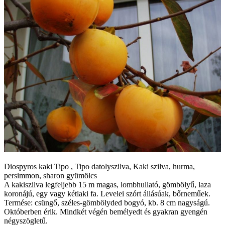
Diospyros kaki Tipo , Tipo datolyszilva, Kaki szilva, hurma,
persimmon, sharon gyümölcs
A kakiszilva legfeljebb 15 m magas, lombhullató, gömbölyű, laza
koronájú, egy vagy kétlaki fa. Levelei szórt állásúak, bőrneműek.
Termése: csüngő, széles-gömbölyded bogyó, kb. 8 cm nagyságú.
Októberben érik. Mindkét végén bemélyedt és gyakran gyengén
négyszögletű.