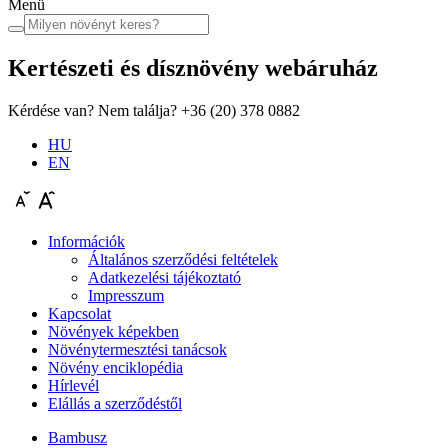
Menü
Kertészeti és dísznövény
webáruház
Kérdése van? Nem találja?
+36 (20) 378 0882
HU
EN
Információk
Általános szerződési feltételek
Adatkezelési tájékoztató
Impresszum
Kapcsolat
Növények képekben
Növénytermesztési tanácsok
Növény enciklopédia
Hírlevél
Elállás a szerződéstől
Bambusz