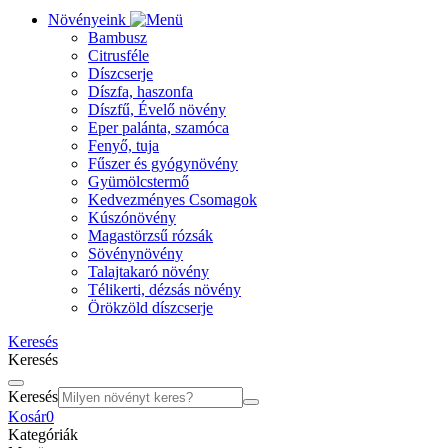
Növényeink
Bambusz
Citrusféle
Díszcserje
Díszfa, haszonfa
Díszfű, Évelő növény
Eper palánta, szamóca
Fenyő, tuja
Fűszer és gyógynövény
Gyümölcstermő
Kedvezményes Csomagok
Kúszónövény
Magastörzsű rózsák
Sövénynövény
Talajtakaró növény
Télikerti, dézsás növény
Örökzöld díszcserje
Keresés
Keresés
Keresés
Kosár
0
Kategóriák