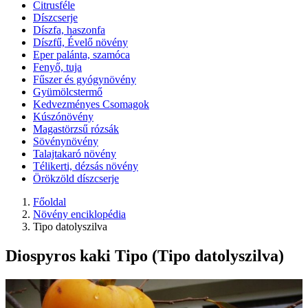
Citrusféle
Díszcserje
Díszfa, haszonfa
Díszfű, Évelő növény
Eper palánta, szamóca
Fenyő, tuja
Fűszer és gyógynövény
Gyümölcstermő
Kedvezményes Csomagok
Kúszónövény
Magastörzsű rózsák
Sövénynövény
Talajtakaró növény
Télikerti, dézsás növény
Örökzöld díszcserje
Főoldal
Növény enciklopédia
Tipo datolyszilva
Diospyros kaki Tipo (Tipo datolyszilva)