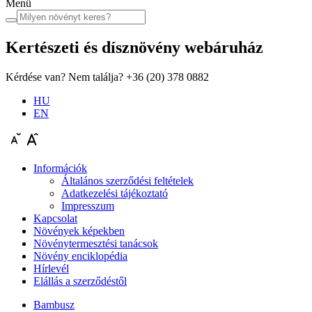
Menü
Kertészeti és dísznövény
webáruház
Kérdése van? Nem találja?
+36 (20) 378 0882
HU
EN
Információk
Általános szerződési feltételek
Adatkezelési tájékoztató
Impresszum
Kapcsolat
Növények képekben
Növénytermesztési tanácsok
Növény enciklopédia
Hírlevél
Elállás a szerződéstől
Bambusz