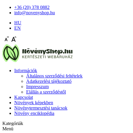
+36 (20) 378 0882
info@novenyshop.hu
HU
EN
Információk
Általános szerződési feltételek
Adatkezelési tájékoztató
Impresszum
Elállás a szerződéstől
Kapcsolat
Növények képekben
Növénytermesztési tanácsok
Növény enciklopédia
Kategóriák
Menü