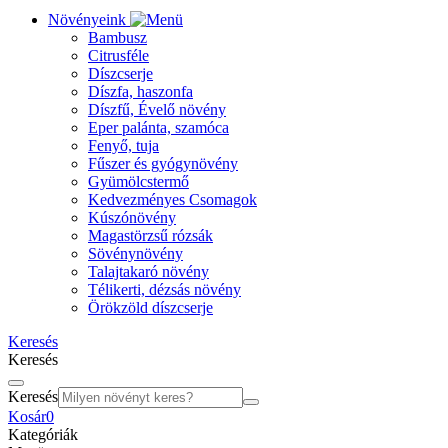
Növényeink
Bambusz
Citrusféle
Díszcserje
Díszfa, haszonfa
Díszfű, Évelő növény
Eper palánta, szamóca
Fenyő, tuja
Fűszer és gyógynövény
Gyümölcstermő
Kedvezményes Csomagok
Kúszónövény
Magastörzsű rózsák
Sövénynövény
Talajtakaró növény
Télikerti, dézsás növény
Örökzöld díszcserje
Keresés
Keresés
Keresés
Kosár
0
Kategóriák