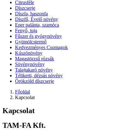
Citrusféle
Díszcserje
Díszfa, haszonfa
Díszfű, Évelő növény
Eper palánta, szamóca
Fenyő, tuja
Fűszer és gyógynövény
Gyümölcstermő
Kedvezményes Csomagok
Kúszónövény
Magastörzsű rózsák
Sövénynövény
Talajtakaró növény
Télikerti, dézsás növény
Örökzöld díszcserje
Főoldal
Kapcsolat
Kapcsolat
TAM-FA Kft.