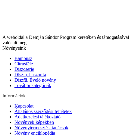
A weboldal a Demján Sándor Program keretében és támogatásával
valósult meg.
Növényeink
Bambusz
Citrusféle
Díszcserje
Díszfa, haszonfa
Díszfű, Évelő növény
További kategóriák
Információk
Kapcsolat
Általános szerződési feltételek
Adatkezelési tájékoztató
Növények képekben
Növénytermesztési tanácsok
Növény enciklopédia