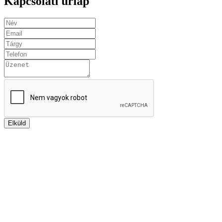
Kapcsolati űrlap
Elküld