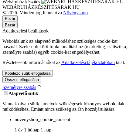
Webáruház készítés
WEBÁRUHÁZKÉSZÍTÉSÁRAK.HU
© 2026. Minden jog fenntartva
Növényshop
Bezár
Bezár
Adatkezelési beállítások
Weboldalunk az alapvető működéshez szükséges cookie-kat
használ. Szélesebb körű funkcionalitáshoz (marketing, statisztika,
személyre szabás) egyéb cookie-kat engedélyezhet.
Részletesebb információkat az
Adatkezelési tájékoztatóban
talál.
Kötelező sütik elfogadása
Összes elfogadása
Személyre szabás
Alapvető sütik
Vannak olyan sütik, amelyek szükségesek bizonyos weboldalak
működéséhez. Emiatt nincs szükség az Ön hozzájárulására.
novenyshop_cookie_consent
1 év 1 hónap 1 nap