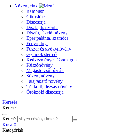
Növényeink
Bambusz
Citrusféle
Díszcserje
Díszfa, haszonfa
Díszfű, Évelő növény
Eper palánta, szamóca
Fenyő, tuja
Fűszer és gyógynövény
Gyümölcstermő
Kedvezményes Csomagok
Kúszónövény
Magastörzsű rózsák
Sövénynövény
Talajtakaró növény
Télikerti, dézsás növény
Örökzöld díszcserje
Keresés
Keresés
Keresés
Kosár
0
Kategóriák