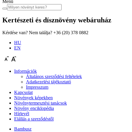
Menü
Kertészeti és dísznövény
webáruház
Kérdése van? Nem találja?
+36 (20) 378 0882
HU
EN
Információk
Általános szerződési feltételek
Adatkezelési tájékoztató
Impresszum
Kapcsolat
Növények képekben
Növénytermesztési tanácsok
Növény enciklopédia
Hírlevél
Elállás a szerződéstől
Bambusz