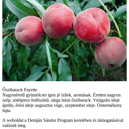
Őszibarack Fayette
Nagyméretű gyümölcsei igen jó ízűek, aromásak. Éretten nagyon
szép, sötétpiros fedőszínű, sárga húsú őszibarack. Virágzási ideje
április, érési ideje augusztus vége, szeptember eleje. Öntermékeny
fajta.
A weboldal a Demján Sándor Program keretében és támogatásával
valósult meg.