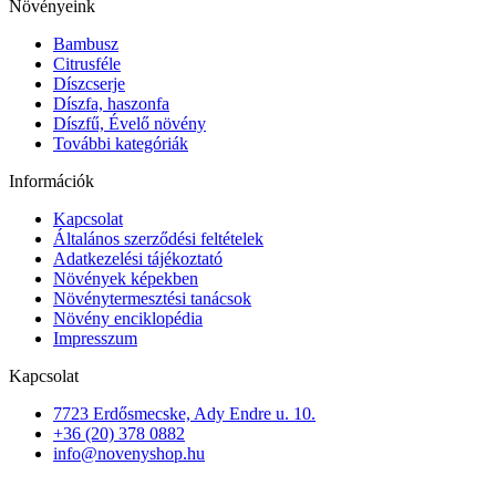
Növényeink
Bambusz
Citrusféle
Díszcserje
Díszfa, haszonfa
Díszfű, Évelő növény
További kategóriák
Információk
Kapcsolat
Általános szerződési feltételek
Adatkezelési tájékoztató
Növények képekben
Növénytermesztési tanácsok
Növény enciklopédia
Impresszum
Kapcsolat
7723 Erdősmecske, Ady Endre u. 10.
+36 (20) 378 0882
info@novenyshop.hu