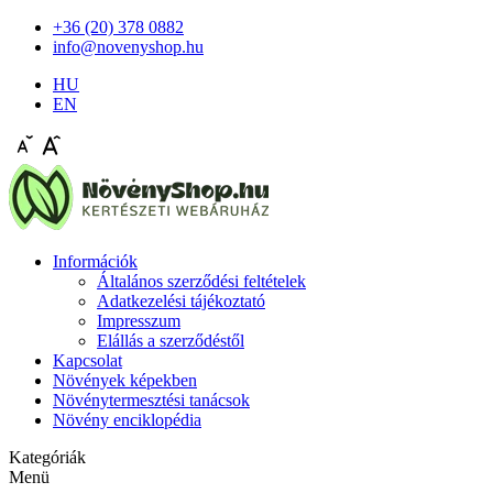
+36 (20) 378 0882
info@novenyshop.hu
HU
EN
Információk
Általános szerződési feltételek
Adatkezelési tájékoztató
Impresszum
Elállás a szerződéstől
Kapcsolat
Növények képekben
Növénytermesztési tanácsok
Növény enciklopédia
Kategóriák
Menü