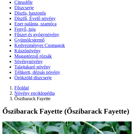
Citrusféle
Díszcserje
Díszfa, haszonfa
Díszfű, Évelő növény
Eper palánta, szamóca
Fenyő, tuja
Fűszer és gyógynövény
Gyümölcstermő
Kedvezményes Csomagok
Kúszónövény
Magastörzsű rózsák
Sövénynövény
Talajtakaró növény
Télikerti, dézsás növény
Örökzöld díszcserje
Főoldal
Növény enciklopédia
Őszibarack Fayette
Őszibarack Fayette (Őszibarack Fayette)