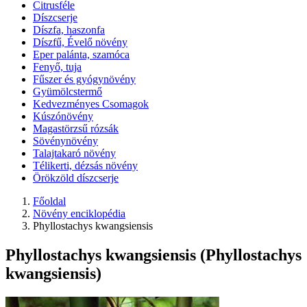
Citrusféle
Díszcserje
Díszfa, haszonfa
Díszfű, Évelő növény
Eper palánta, szamóca
Fenyő, tuja
Fűszer és gyógynövény
Gyümölcstermő
Kedvezményes Csomagok
Kúszónövény
Magastörzsű rózsák
Sövénynövény
Talajtakaró növény
Télikerti, dézsás növény
Örökzöld díszcserje
Főoldal
Növény enciklopédia
Phyllostachys kwangsiensis
Phyllostachys kwangsiensis (Phyllostachys
kwangsiensis)