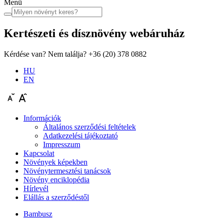
Menü
Kertészeti és dísznövény
webáruház
Kérdése van? Nem találja?
+36 (20) 378 0882
HU
EN
Információk
Általános szerződési feltételek
Adatkezelési tájékoztató
Impresszum
Kapcsolat
Növények képekben
Növénytermesztési tanácsok
Növény enciklopédia
Hírlevél
Elállás a szerződéstől
Bambusz