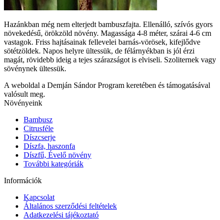
Hazánkban még nem elterjedt bambuszfajta. Ellenálló, szívós gyors
növekedésű, örökzöld növény. Magassága 4-8 méter, szárai 4-6 cm
vastagok. Friss hajtásainak fellevelei barnás-vörösek, kifejlődve
sötétzöldek. Napos helyre ültessük, de félárnyékban is jól érzi
magát, rövidebb ideig a tejes szárazságot is elviseli. Szoliternek vagy
sövénynek ültessük.
A weboldal a Demján Sándor Program keretében és támogatásával
valósult meg.
Növényeink
Bambusz
Citrusféle
Díszcserje
Díszfa, haszonfa
Díszfű, Évelő növény
További kategóriák
Információk
Kapcsolat
Általános szerződési feltételek
Adatkezelési tájékoztató