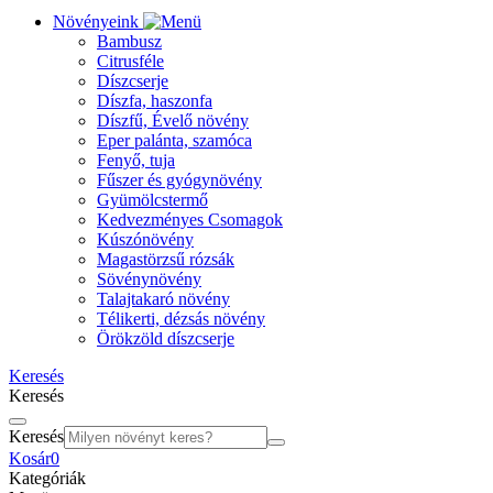
Növényeink
Bambusz
Citrusféle
Díszcserje
Díszfa, haszonfa
Díszfű, Évelő növény
Eper palánta, szamóca
Fenyő, tuja
Fűszer és gyógynövény
Gyümölcstermő
Kedvezményes Csomagok
Kúszónövény
Magastörzsű rózsák
Sövénynövény
Talajtakaró növény
Télikerti, dézsás növény
Örökzöld díszcserje
Keresés
Keresés
Keresés
Kosár
0
Kategóriák