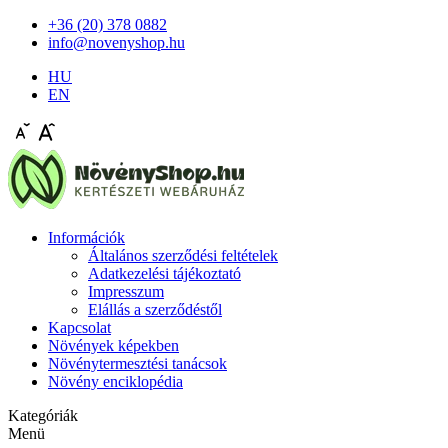
+36 (20) 378 0882
info@novenyshop.hu
HU
EN
Információk
Általános szerződési feltételek
Adatkezelési tájékoztató
Impresszum
Elállás a szerződéstől
Kapcsolat
Növények képekben
Növénytermesztési tanácsok
Növény enciklopédia
Kategóriák
Menü