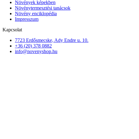
Növények képekben
Növénytermesztési tanácsok
Növény enciklopédia
Impresszum
Kapcsolat
7723 Erdősmecske, Ady Endre u. 10.
+36 (20) 378 0882
info@novenyshop.hu