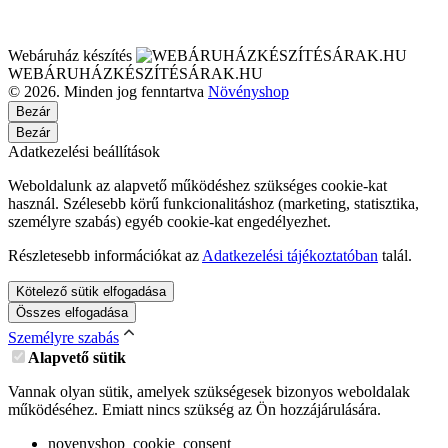
Webáruház készítés
WEBÁRUHÁZKÉSZÍTÉSÁRAK.HU
© 2026. Minden jog fenntartva
Növényshop
Bezár
Bezár
Adatkezelési beállítások
Weboldalunk az alapvető működéshez szükséges cookie-kat
használ. Szélesebb körű funkcionalitáshoz (marketing, statisztika,
személyre szabás) egyéb cookie-kat engedélyezhet.
Részletesebb információkat az
Adatkezelési tájékoztatóban
talál.
Kötelező sütik elfogadása
Összes elfogadása
Személyre szabás
Alapvető sütik
Vannak olyan sütik, amelyek szükségesek bizonyos weboldalak
működéséhez. Emiatt nincs szükség az Ön hozzájárulására.
novenyshop_cookie_consent