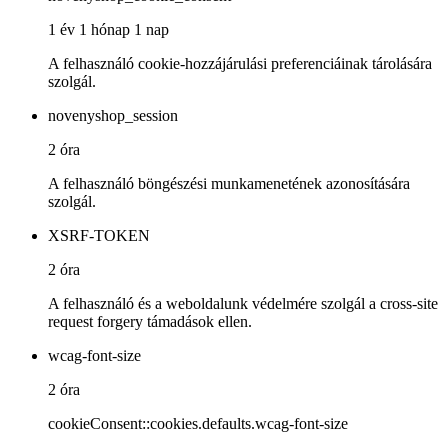
1 év 1 hónap 1 nap
A felhasználó cookie-hozzájárulási preferenciáinak tárolására
szolgál.
novenyshop_session
2 óra
A felhasználó böngészési munkamenetének azonosítására
szolgál.
XSRF-TOKEN
2 óra
A felhasználó és a weboldalunk védelmére szolgál a cross-site
request forgery támadások ellen.
wcag-font-size
2 óra
cookieConsent::cookies.defaults.wcag-font-size