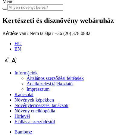
Menü
Kertészeti és dísznövény
webáruház
Kérdése van? Nem találja?
+36 (20) 378 0882
HU
EN
Információk
Általános szerződési feltételek
Adatkezelési tájékoztató
Impresszum
Kapcsolat
Növények képekben
Növénytermesztési tanácsok
Növény enciklopédia
Hírlevél
Elállás a szerződéstől
Bambusz