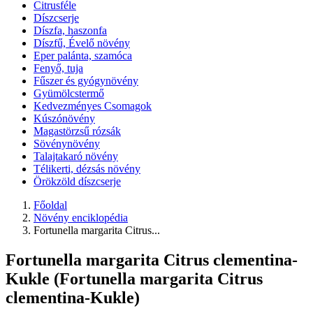
Citrusféle
Díszcserje
Díszfa, haszonfa
Díszfű, Évelő növény
Eper palánta, szamóca
Fenyő, tuja
Fűszer és gyógynövény
Gyümölcstermő
Kedvezményes Csomagok
Kúszónövény
Magastörzsű rózsák
Sövénynövény
Talajtakaró növény
Télikerti, dézsás növény
Örökzöld díszcserje
Főoldal
Növény enciklopédia
Fortunella margarita Citrus...
Fortunella margarita Citrus clementina-
Kukle (Fortunella margarita Citrus
clementina-Kukle)