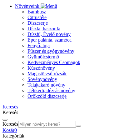
Növényeink
Bambusz
Citrusféle
Díszcserje
Díszfa, haszonfa
Díszfű, Évelő növény
Eper palánta, szamóca
Fenyő, tuja
Fűszer és gyógynövény
Gyümölcstermő
Kedvezményes Csomagok
Kúszónövény
Magastörzsű rózsák
Sövénynövény
Talajtakaró növény
Télikerti, dézsás növény
Örökzöld díszcserje
Keresés
Keresés
Keresés
Kosár
0
Kategóriák