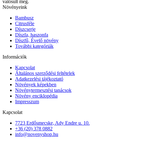
valósult meg.
Növényeink
Bambusz
Citrusféle
Díszcserje
Díszfa, haszonfa
Díszfű, Évelő növény
További kategóriák
Információk
Kapcsolat
Általános szerződési feltételek
Adatkezelési tájékoztató
Növények képekben
Növénytermesztési tanácsok
Növény enciklopédia
Impresszum
Kapcsolat
7723 Erdősmecske, Ady Endre u. 10.
+36 (20) 378 0882
info@novenyshop.hu