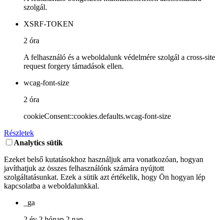
szolgál.
XSRF-TOKEN
2 óra
A felhasználó és a weboldalunk védelmére szolgál a cross-site
request forgery támadások ellen.
wcag-font-size
2 óra
cookieConsent::cookies.defaults.wcag-font-size
Részletek
Analytics sütik
Ezeket belső kutatásokhoz használjuk arra vonatkozóan, hogyan
javíthatjuk az összes felhasználónk számára nyújtott
szolgáltatásunkat. Ezek a sütik azt értékelik, hogy Ön hogyan lép
kapcsolatba a weboldalunkkal.
_ga
2 év 2 hónap 2 nap