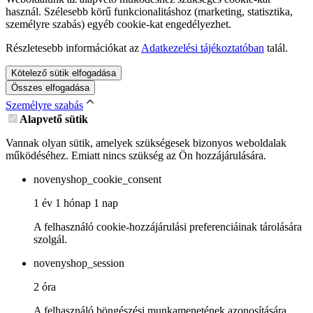
használ. Szélesebb körű funkcionalitáshoz (marketing, statisztika,
személyre szabás) egyéb cookie-kat engedélyezhet.
Részletesebb információkat az
Adatkezelési tájékoztatóban
talál.
Kötelező sütik elfogadása
Összes elfogadása
Személyre szabás
Alapvető sütik
Vannak olyan sütik, amelyek szükségesek bizonyos weboldalak
működéséhez. Emiatt nincs szükség az Ön hozzájárulására.
novenyshop_cookie_consent
1 év 1 hónap 1 nap
A felhasználó cookie-hozzájárulási preferenciáinak tárolására
szolgál.
novenyshop_session
2 óra
A felhasználó böngészési munkamenetének azonosítására