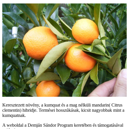
Keresztezett növény, a kumquat és a mag nélküli mandarin( Citrus
clementin) hibridje. Termései hosszúkásak, kicsit nagyobbak mint a
kumquatnak.
A weboldal a Demján Sándor Program keretében és támogatásával