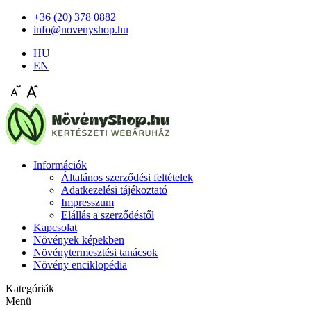
+36 (20) 378 0882
info@novenyshop.hu
HU
EN
Információk
Általános szerződési feltételek
Adatkezelési tájékoztató
Impresszum
Elállás a szerződéstől
Kapcsolat
Növények képekben
Növénytermesztési tanácsok
Növény enciklopédia
Kategóriák
Menü