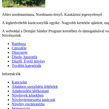
Abies nordmanniana, Nordmann-fenyő, Kaukázusi jegenyefenyő
A legkedveltebb karácsonyfák egyike. Nagyobb kertekbe ajánlott, nag
A weboldal a Demján Sándor Program keretében és támogatásával va
Növényeink
Bambusz
Citrusféle
Díszcserje
Díszfa, haszonfa
Díszfű, Évelő növény
További kategóriák
Információk
Kapcsolat
Általános szerződési feltételek
Adatkezelési tájékoztató
Növények képekben
Növénytermesztési tanácsok
Növény enciklopédia
Impresszum