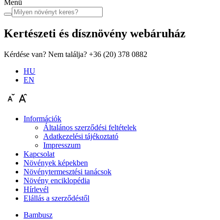
Menü
Kertészeti és dísznövény
webáruház
Kérdése van? Nem találja?
+36 (20) 378 0882
HU
EN
Információk
Általános szerződési feltételek
Adatkezelési tájékoztató
Impresszum
Kapcsolat
Növények képekben
Növénytermesztési tanácsok
Növény enciklopédia
Hírlevél
Elállás a szerződéstől
Bambusz