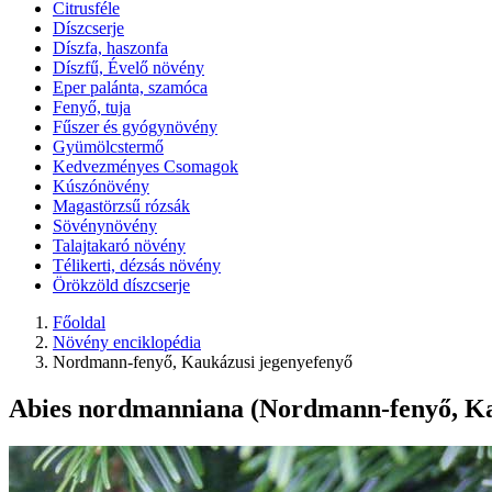
Citrusféle
Díszcserje
Díszfa, haszonfa
Díszfű, Évelő növény
Eper palánta, szamóca
Fenyő, tuja
Fűszer és gyógynövény
Gyümölcstermő
Kedvezményes Csomagok
Kúszónövény
Magastörzsű rózsák
Sövénynövény
Talajtakaró növény
Télikerti, dézsás növény
Örökzöld díszcserje
Főoldal
Növény enciklopédia
Nordmann-fenyő, Kaukázusi jegenyefenyő
Abies nordmanniana (Nordmann-fenyő, Ka