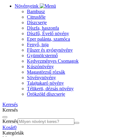
Növényeink
Bambusz
Citrusféle
Díszcserje
Díszfa, haszonfa
Díszfű, Évelő növény
Eper palánta, szamóca
Fenyő, tuja
Fűszer és gyógynövény
Gyümölcstermő
Kedvezményes Csomagok
Kúszónövény
Magastörzsű rózsák
Sövénynövény
Talajtakaró növény
Télikerti, dézsás növény
Örökzöld díszcserje
Keresés
Keresés
Keresés
Kosár
0
Kategóriák