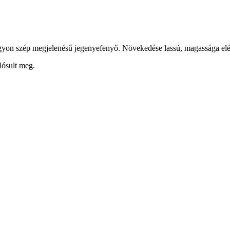
yon szép megjelenésű jegenyefenyő. Növekedése lassú, magassága elérh
lósult meg.