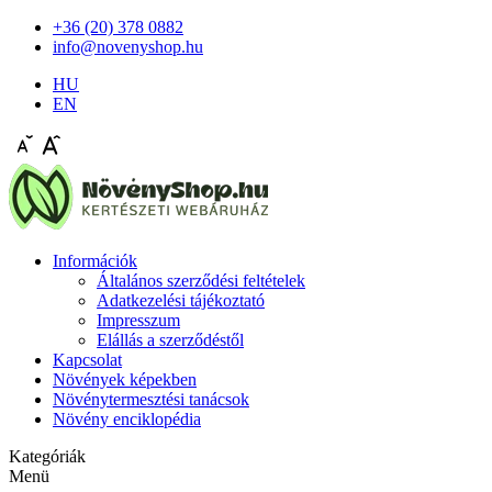
+36 (20) 378 0882
info@novenyshop.hu
HU
EN
Információk
Általános szerződési feltételek
Adatkezelési tájékoztató
Impresszum
Elállás a szerződéstől
Kapcsolat
Növények képekben
Növénytermesztési tanácsok
Növény enciklopédia
Kategóriák
Menü