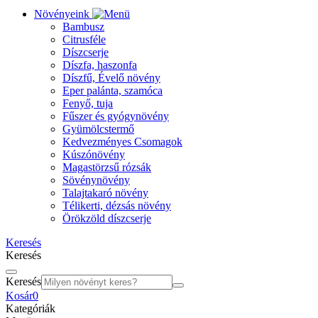
Növényeink
Bambusz
Citrusféle
Díszcserje
Díszfa, haszonfa
Díszfű, Évelő növény
Eper palánta, szamóca
Fenyő, tuja
Fűszer és gyógynövény
Gyümölcstermő
Kedvezményes Csomagok
Kúszónövény
Magastörzsű rózsák
Sövénynövény
Talajtakaró növény
Télikerti, dézsás növény
Örökzöld díszcserje
Keresés
Keresés
Keresés
Kosár
0
Kategóriák