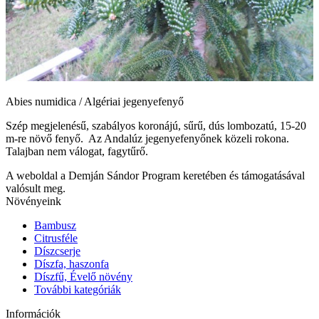
Abies numidica / Algériai jegenyefenyő
Szép megjelenésű, szabályos koronájú, sűrű, dús lombozatú, 15-20
m-re növő fenyő. Az Andalúz jegenyefenyőnek közeli rokona.
Talajban nem válogat, fagytűrő.
A weboldal a Demján Sándor Program keretében és támogatásával
valósult meg.
Növényeink
Bambusz
Citrusféle
Díszcserje
Díszfa, haszonfa
Díszfű, Évelő növény
További kategóriák
Információk