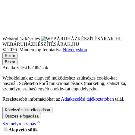
Webáruház készítés
WEBÁRUHÁZKÉSZÍTÉSÁRAK.HU
© 2026. Minden jog fenntartva
Növényshop
Bezár
Bezár
Adatkezelési beállítások
Weboldalunk az alapvető működéshez szükséges cookie-kat
használ. Szélesebb körű funkcionalitáshoz (marketing, statisztika,
személyre szabás) egyéb cookie-kat engedélyezhet.
Részletesebb információkat az
Adatkezelési tájékoztatóban
talál.
Kötelező sütik elfogadása
Összes elfogadása
Személyre szabás
Alapvető sütik