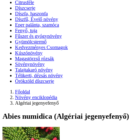
Citrusféle
Díszcserje
Díszfa, haszonfa
Díszfű, Évelő növény
Eper palánta, szamóca
Fenyő, tuja
Fűszer és gyógynövény
Gyümölcstermő
Kedvezményes Csomagok
Kúszónövény
Magastörzsű rózsák
Sövénynövény
Talajtakaró növény
Télikerti, dézsás növény
Örökzöld díszcserje
Főoldal
Növény enciklopédia
Algériai jegenyefenyő
Abies numidica (Algériai jegenyefenyő)