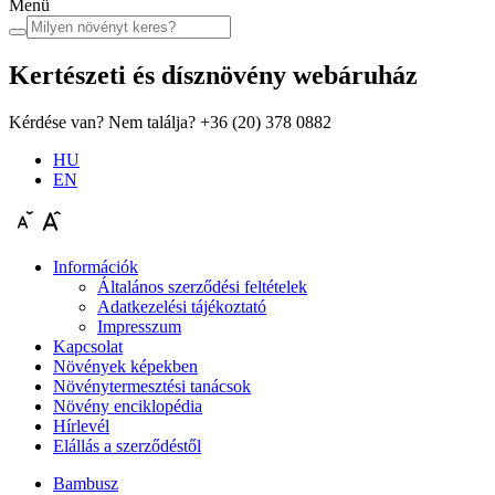
Menü
Kertészeti és dísznövény
webáruház
Kérdése van? Nem találja?
+36 (20) 378 0882
HU
EN
Információk
Általános szerződési feltételek
Adatkezelési tájékoztató
Impresszum
Kapcsolat
Növények képekben
Növénytermesztési tanácsok
Növény enciklopédia
Hírlevél
Elállás a szerződéstől
Bambusz