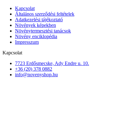
Kapcsolat
Általános szerződési feltételek
Adatkezelési tájékoztató
Növények képekben
Növénytermesztési tanácsok
Növény enciklopédia
Impresszum
Kapcsolat
7723 Erdősmecske, Ady Endre u. 10.
+36 (20) 378 0882
info@novenyshop.hu