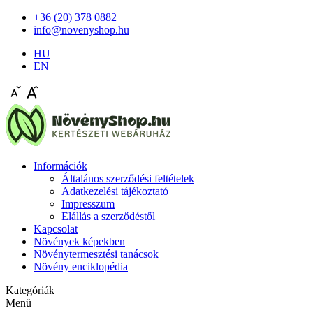
+36 (20) 378 0882
info@novenyshop.hu
HU
EN
Információk
Általános szerződési feltételek
Adatkezelési tájékoztató
Impresszum
Elállás a szerződéstől
Kapcsolat
Növények képekben
Növénytermesztési tanácsok
Növény enciklopédia
Kategóriák
Menü