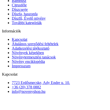
Bambusz
Citrusféle
Díszcserje
Díszfa, haszonfa
Díszfű, Évelő növény
További kategóriák
Információk
Kapcsolat
Általános szerződési feltételek
Adatkezelési tájékoztató
Növények képekben
Növénytermesztési tanácsok
Növény enciklopédia
Impresszum
Kapcsolat
7723 Erdősmecske, Ady Endre u. 10.
+36 (20) 378 0882
info@novenyshop.hu