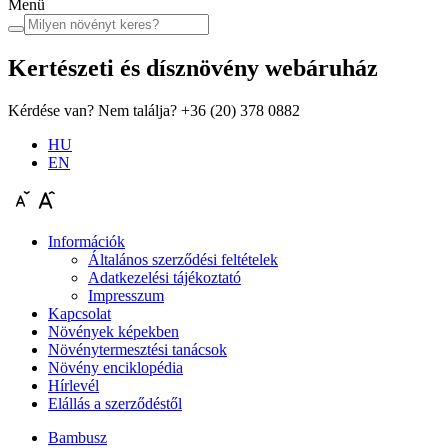
Menü
Kertészeti és dísznövény
webáruház
Kérdése van? Nem találja?
+36 (20) 378 0882
HU
EN
Információk
Általános szerződési feltételek
Adatkezelési tájékoztató
Impresszum
Kapcsolat
Növények képekben
Növénytermesztési tanácsok
Növény enciklopédia
Hírlevél
Elállás a szerződéstől
Bambusz