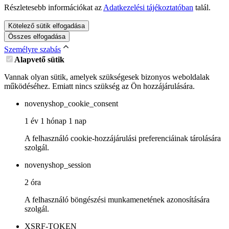
Részletesebb információkat az
Adatkezelési tájékoztatóban
talál.
Kötelező sütik elfogadása
Összes elfogadása
Személyre szabás
Alapvető sütik
Vannak olyan sütik, amelyek szükségesek bizonyos weboldalak
működéséhez. Emiatt nincs szükség az Ön hozzájárulására.
novenyshop_cookie_consent
1 év 1 hónap 1 nap
A felhasználó cookie-hozzájárulási preferenciáinak tárolására
szolgál.
novenyshop_session
2 óra
A felhasználó böngészési munkamenetének azonosítására
szolgál.
XSRF-TOKEN