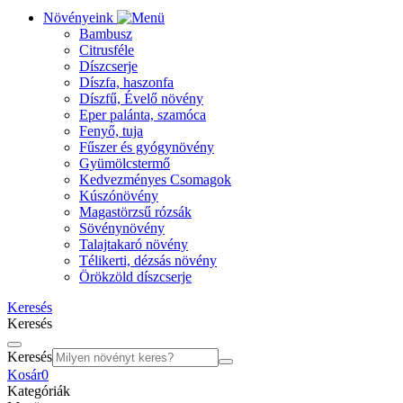
Növényeink
Bambusz
Citrusféle
Díszcserje
Díszfa, haszonfa
Díszfű, Évelő növény
Eper palánta, szamóca
Fenyő, tuja
Fűszer és gyógynövény
Gyümölcstermő
Kedvezményes Csomagok
Kúszónövény
Magastörzsű rózsák
Sövénynövény
Talajtakaró növény
Télikerti, dézsás növény
Örökzöld díszcserje
Keresés
Keresés
Keresés
Kosár
0
Kategóriák