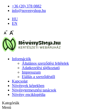
+36 (20) 378 0882
info@novenyshop.hu
HU
EN
Információk
Általános szerződési feltételek
Adatkezelési tájékoztató
Impresszum
Elállás a szerződéstől
Kapcsolat
Növények képekben
Növénytermesztési tanácsok
Növény enciklopédia
Kategóriák
Menü