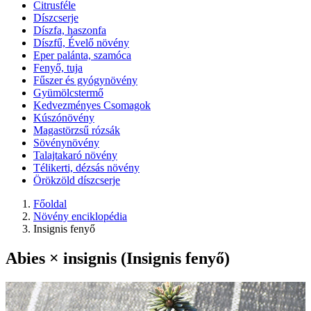
Citrusféle
Díszcserje
Díszfa, haszonfa
Díszfű, Évelő növény
Eper palánta, szamóca
Fenyő, tuja
Fűszer és gyógynövény
Gyümölcstermő
Kedvezményes Csomagok
Kúszónövény
Magastörzsű rózsák
Sövénynövény
Talajtakaró növény
Télikerti, dézsás növény
Örökzöld díszcserje
Főoldal
Növény enciklopédia
Insignis fenyő
Abies × insignis (Insignis fenyő)