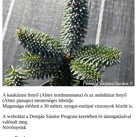
A kaukázusi fenyő (Abies nordmanniana) és az andalúizai fenyő
(Abies pinsapo) mesterséges hibridje.
Magassága elérheti a 30 métert, nyugat-európai viszonyok között is.
A weboldal a Demján Sándor Program keretében és támogatásával
valósult meg.
Növényeink