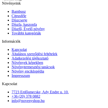
Növényeink
Bambusz
Citrusféle
Díszcserje
Díszfa, haszonfa
Díszfű, Évelő növény
További kategóriák
Információk
Kapcsolat
Általános szerződési feltételek
Adatkezelési tájékoztató
Növények képekben
Növénytermesztési tanácsok
Növény enciklopédia
Impresszum
Kapcsolat
7723 Erdősmecske, Ady Endre u. 10.
+36 (20) 378 0882
info@novenyshop.hu