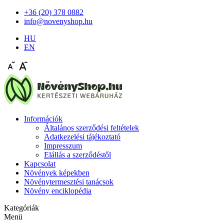
+36 (20) 378 0882
info@novenyshop.hu
HU
EN
Információk
Általános szerződési feltételek
Adatkezelési tájékoztató
Impresszum
Elállás a szerződéstől
Kapcsolat
Növények képekben
Növénytermesztési tanácsok
Növény enciklopédia
Kategóriák
Menü