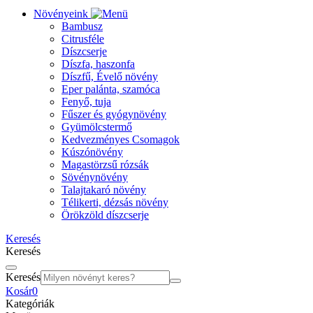
Növényeink
Bambusz
Citrusféle
Díszcserje
Díszfa, haszonfa
Díszfű, Évelő növény
Eper palánta, szamóca
Fenyő, tuja
Fűszer és gyógynövény
Gyümölcstermő
Kedvezményes Csomagok
Kúszónövény
Magastörzsű rózsák
Sövénynövény
Talajtakaró növény
Télikerti, dézsás növény
Örökzöld díszcserje
Keresés
Keresés
Keresés
Kosár
0
Kategóriák