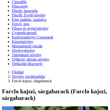
Citrusféle
Díszcserje
Díszfa, haszonfa
Díszfű, Évelő növény
Eper palánta, szamóca
Fenyő, tuja
Fűszer és gyógynövény
Gyümölcstermő
Kedvezményes Csomagok
Kúszónövény
Magastörzsű rózsák
Sövénynövény
Talajtakaró növény
Télikerti, dézsás növény
Örökzöld díszcserje
Főoldal
Növény enciklopédia
Farclo kajszi, sárgabarack
Farclo kajszi, sárgabarack (Farclo kajszi,
sárgabarack)