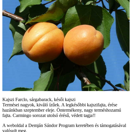
Kajszi Farclo, sárgabarack, késői kajszi
Termései nagyok, kiváló ízűek. A legkésőbbi kajszifajta, érése
hazánkban szeptember eleje. Öntermékeny, nagy terméshozamú
fajta. Carmingo sorozat utolsó érésű, védett tagja!!
A weboldal a Demján Sándor Program keretében és támogatásával
valósult meg.