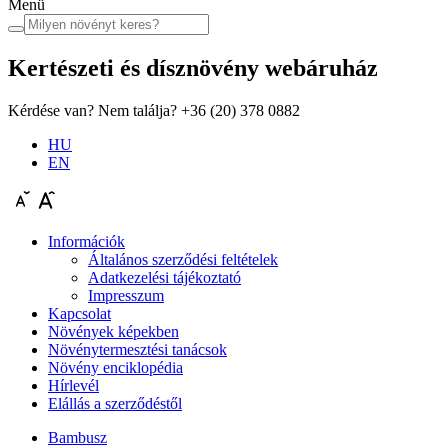
Menü
Kertészeti és dísznövény
webáruház
Kérdése van? Nem találja?
+36 (20) 378 0882
HU
EN
Információk
Általános szerződési feltételek
Adatkezelési tájékoztató
Impresszum
Kapcsolat
Növények képekben
Növénytermesztési tanácsok
Növény enciklopédia
Hírlevél
Elállás a szerződéstől
Bambusz