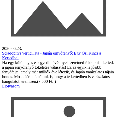
2026.06.23.
Sciadopitys verticillata - Japán ernyőfenyő: Egy Ősi Kincs a
Kertedbe!
Ha egy különleges és egyedi növénnyel szeretnéd feldobni a kerted,
a japán ernyőfenyő tökéletes választás! Ez az egyik legősibb
fenyőfajta, amely már milliók éve létezik, és Japán varázslatos tájain
honos. Most elérhető nálunk is, hogy a te kertedben is varázslatos
hangulatot teremtsen.(7.500 Ft.-)
Elolvasom