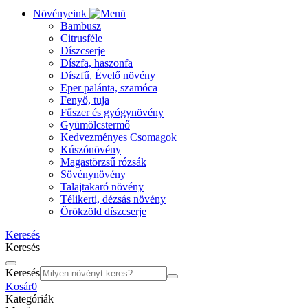
Növényeink
Bambusz
Citrusféle
Díszcserje
Díszfa, haszonfa
Díszfű, Évelő növény
Eper palánta, szamóca
Fenyő, tuja
Fűszer és gyógynövény
Gyümölcstermő
Kedvezményes Csomagok
Kúszónövény
Magastörzsű rózsák
Sövénynövény
Talajtakaró növény
Télikerti, dézsás növény
Örökzöld díszcserje
Keresés
Keresés
Keresés
Kosár
0
Kategóriák