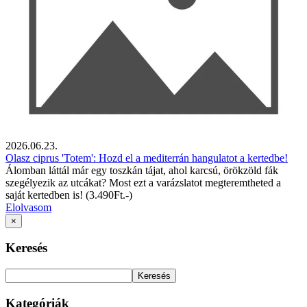
2026.06.23.
Olasz ciprus 'Totem': Hozd el a mediterrán hangulatot a kertedbe!
Álomban láttál már egy toszkán tájat, ahol karcsú, örökzöld fák
szegélyezik az utcákat? Most ezt a varázslatot megteremtheted a
saját kertedben is! (3.490Ft.-)
Elolvasom
×
Keresés
Keresés
Kategóriák