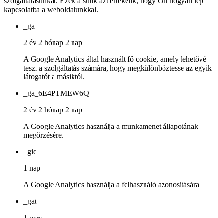
szolgáltatásunkat. Ezek a sütik azt értékelik, hogy Ön hogyan lép
kapcsolatba a weboldalunkkal.
_ga
2 év 2 hónap 2 nap
A Google Analytics által használt fő cookie, amely lehetővé
teszi a szolgáltatás számára, hogy megkülönböztesse az egyik
látogatót a másiktól.
_ga_6E4PTMEW6Q
2 év 2 hónap 2 nap
A Google Analytics használja a munkamenet állapotának
megőrzésére.
_gid
1 nap
A Google Analytics használja a felhasználó azonosítására.
_gat
1 perc