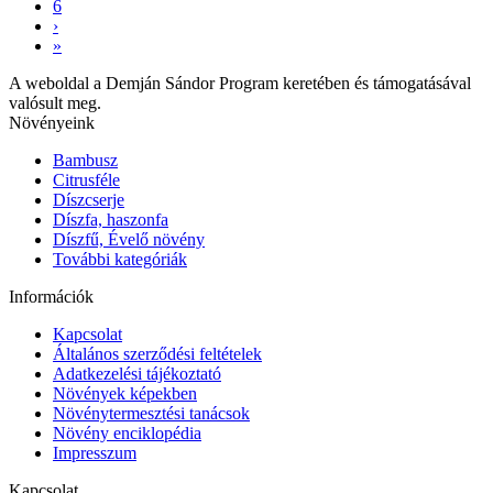
6
›
»
A weboldal a Demján Sándor Program keretében és támogatásával
valósult meg.
Növényeink
Bambusz
Citrusféle
Díszcserje
Díszfa, haszonfa
Díszfű, Évelő növény
További kategóriák
Információk
Kapcsolat
Általános szerződési feltételek
Adatkezelési tájékoztató
Növények képekben
Növénytermesztési tanácsok
Növény enciklopédia
Impresszum
Kapcsolat