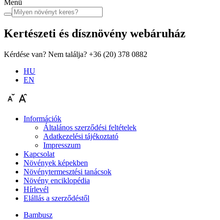
Menü
Kertészeti és dísznövény
webáruház
Kérdése van? Nem találja?
+36 (20) 378 0882
HU
EN
Információk
Általános szerződési feltételek
Adatkezelési tájékoztató
Impresszum
Kapcsolat
Növények képekben
Növénytermesztési tanácsok
Növény enciklopédia
Hírlevél
Elállás a szerződéstől
Bambusz