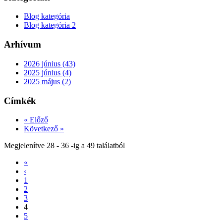
Blog kategória
Blog kategória 2
Arhívum
2026 június (43)
2025 június (4)
2025 május (2)
Címkék
« Előző
Következő »
Megjelenítve
28
-
36
-ig a
49
találatból
«
‹
1
2
3
4
5