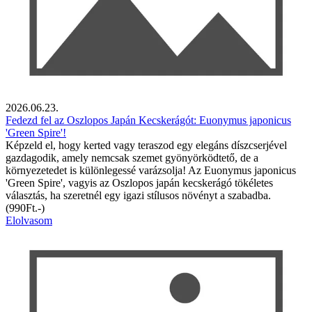
2026.06.23.
Fedezd fel az Oszlopos Japán Kecskerágót: Euonymus japonicus
'Green Spire'!
Képzeld el, hogy kerted vagy teraszod egy elegáns díszcserjével
gazdagodik, amely nemcsak szemet gyönyörködtető, de a
környezetedet is különlegessé varázsolja! Az Euonymus japonicus
'Green Spire', vagyis az Oszlopos japán kecskerágó tökéletes
választás, ha szeretnél egy igazi stílusos növényt a szabadba.
(990Ft.-)
Elolvasom