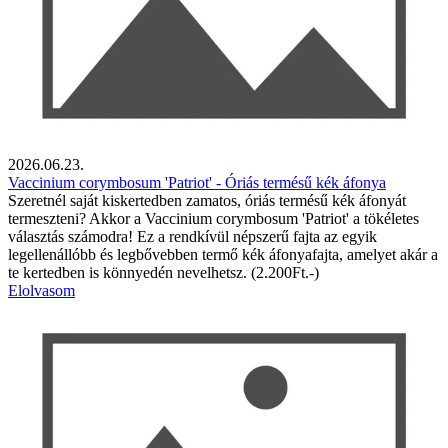
2026.06.23.
Vaccinium corymbosum 'Patriot' - Óriás termésű kék áfonya
Szeretnél saját kiskertedben zamatos, óriás termésű kék áfonyát
termeszteni? Akkor a Vaccinium corymbosum 'Patriot' a tökéletes
választás számodra! Ez a rendkívül népszerű fajta az egyik
legellenállóbb és legbővebben termő kék áfonyafajta, amelyet akár a
te kertedben is könnyedén nevelhetsz. (2.200Ft.-)
Elolvasom