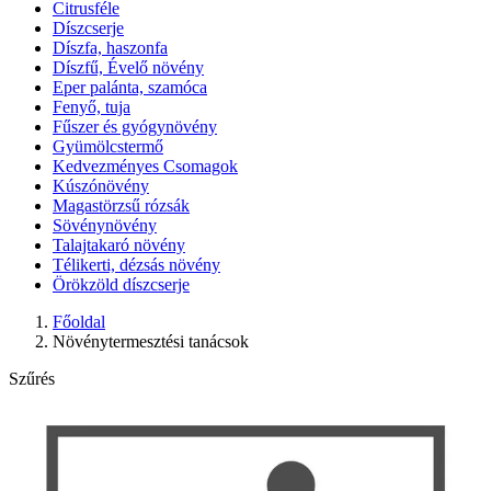
Citrusféle
Díszcserje
Díszfa, haszonfa
Díszfű, Évelő növény
Eper palánta, szamóca
Fenyő, tuja
Fűszer és gyógynövény
Gyümölcstermő
Kedvezményes Csomagok
Kúszónövény
Magastörzsű rózsák
Sövénynövény
Talajtakaró növény
Télikerti, dézsás növény
Örökzöld díszcserje
Főoldal
Növénytermesztési tanácsok
Szűrés