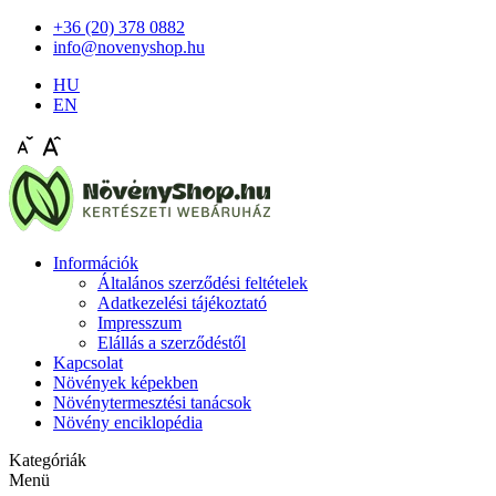
+36 (20) 378 0882
info@novenyshop.hu
HU
EN
Információk
Általános szerződési feltételek
Adatkezelési tájékoztató
Impresszum
Elállás a szerződéstől
Kapcsolat
Növények képekben
Növénytermesztési tanácsok
Növény enciklopédia
Kategóriák
Menü