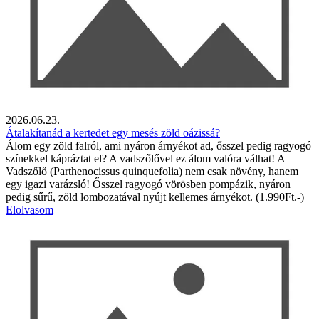
2026.06.23.
Átalakítanád a kertedet egy mesés zöld oázissá?
Álom egy zöld falról, ami nyáron árnyékot ad, ősszel pedig ragyogó
színekkel kápráztat el? A vadszőlővel ez álom valóra válhat! A
Vadszőlő (Parthenocissus quinquefolia) nem csak növény, hanem
egy igazi varázsló! Ősszel ragyogó vörösben pompázik, nyáron
pedig sűrű, zöld lombozatával nyújt kellemes árnyékot. (1.990Ft.-)
Elolvasom