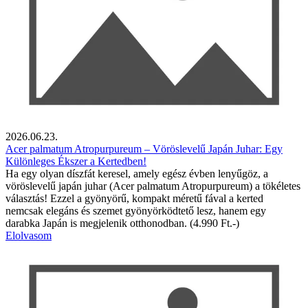
2026.06.23.
Acer palmatum Atropurpureum – Vöröslevelű Japán Juhar: Egy
Különleges Ékszer a Kertedben!
Ha egy olyan díszfát keresel, amely egész évben lenyűgöz, a
vöröslevelű japán juhar (Acer palmatum Atropurpureum) a tökéletes
választás! Ezzel a gyönyörű, kompakt méretű fával a kerted
nemcsak elegáns és szemet gyönyörködtető lesz, hanem egy
darabka Japán is megjelenik otthonodban. (4.990 Ft.-)
Elolvasom