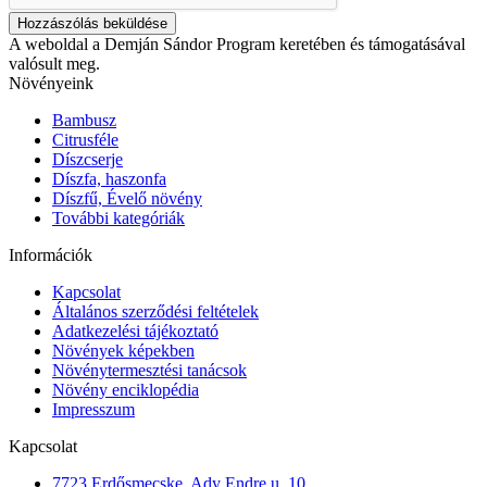
Hozzászólás beküldése
A weboldal a Demján Sándor Program keretében és támogatásával
valósult meg.
Növényeink
Bambusz
Citrusféle
Díszcserje
Díszfa, haszonfa
Díszfű, Évelő növény
További kategóriák
Információk
Kapcsolat
Általános szerződési feltételek
Adatkezelési tájékoztató
Növények képekben
Növénytermesztési tanácsok
Növény enciklopédia
Impresszum
Kapcsolat
7723 Erdősmecske, Ady Endre u. 10.