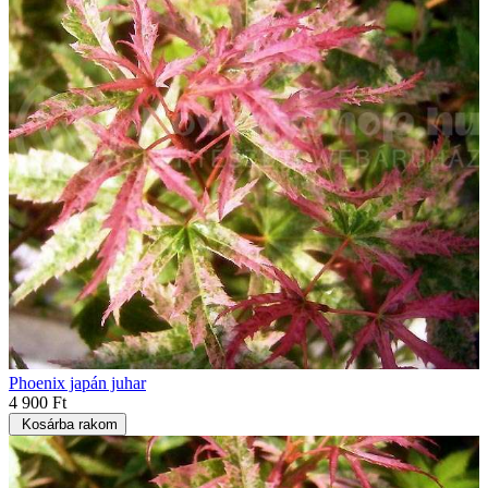
Phoenix japán juhar
4 900 Ft
Kosárba rakom