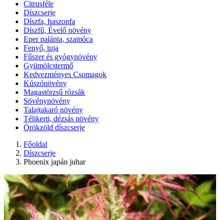
Citrusféle
Díszcserje
Díszfa, haszonfa
Díszfű, Évelő növény
Eper palánta, szamóca
Fenyő, tuja
Fűszer és gyógynövény
Gyümölcstermő
Kedvezményes Csomagok
Kúszónövény
Magastörzsű rózsák
Sövénynövény
Talajtakaró növény
Télikerti, dézsás növény
Örökzöld díszcserje
Főoldal
Díszcserje
Phoenix japán juhar