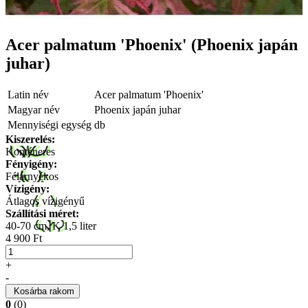
Acer palmatum 'Phoenix' (Phoenix japán
juhar)
Latin név
Acer palmatum 'Phoenix'
Magyar név
Phoenix japán juhar
Mennyiségi egység
db
Kiszerelés:
Konténeres
Fényigény:
Félárnyékos
Vízigény:
Átlagos vízigényű
Szállítási méret:
40-70 cm, K 1,5 liter
4 900 Ft
+
-
Kosárba rakom
0
(0)