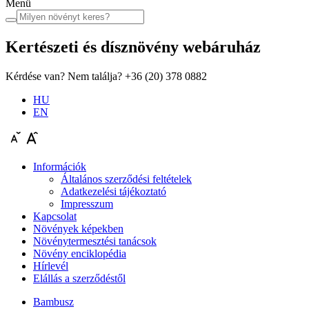
Menü
Kertészeti és dísznövény
webáruház
Kérdése van? Nem találja?
+36 (20) 378 0882
HU
EN
Információk
Általános szerződési feltételek
Adatkezelési tájékoztató
Impresszum
Kapcsolat
Növények képekben
Növénytermesztési tanácsok
Növény enciklopédia
Hírlevél
Elállás a szerződéstől
Bambusz