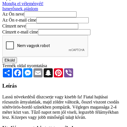
Mondja el véleményét!
Ismerősnek ajánlom
Az Ön neve
Az Ön e-mail címe
Címzett neve
Címzett e-mail címe
Elküld
Termék oldal nyomtatása
Share
Facebook
Messenger
Email
Snapchat
Pinterest
Viber
Leírás
Lassú növekedésű díszcserje vagy kisebb fa! Fiatal hajtásai
rózsaszín árnyalatúak, majd zöldre változik, ősszel viszont csodás
sötétvörös-bordó színekben pompázik. Végleges magassága 2-4
méter közt van. Tűző napot nem jól viseli, legszebb félárnyékban
lesz. Közepes vagy jobb minőségű talajt kíván.