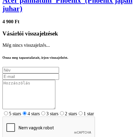
Acer palmatum 'Phoenix' (Phoenix japán
juhar)
4 900 Ft
Vásárlói visszajelzések
Még nincs visszajelzés...
Ossza meg tapasztalatait, írjon visszajelzést.
5 stars
4 stars
3 stars
2 stars
1 star