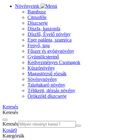
Növényeink
Bambusz
Citrusféle
Díszcserje
Díszfa, haszonfa
Díszfű, Évelő növény
Eper palánta, szamóca
Fenyő, tuja
Fűszer és gyógynövény
Gyümölcstermő
Kedvezményes Csomagok
Kúszónövény
Magastörzsű rózsák
Sövénynövény
Talajtakaró növény
Télikerti, dézsás növény
Örökzöld díszcserje
Keresés
Keresés
Keresés
Kosár
0
Kategóriák