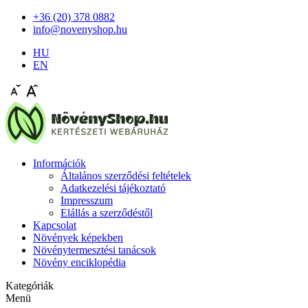
+36 (20) 378 0882
info@novenyshop.hu
HU
EN
Információk
Általános szerződési feltételek
Adatkezelési tájékoztató
Impresszum
Elállás a szerződéstől
Kapcsolat
Növények képekben
Növénytermesztési tanácsok
Növény enciklopédia
Kategóriák
Menü