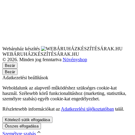
Webáruház készítés
WEBÁRUHÁZKÉSZÍTÉSÁRAK.HU
© 2026. Minden jog fenntartva
Növényshop
Bezár
Bezár
Adatkezelési beállítások
Weboldalunk az alapvető működéshez szükséges cookie-kat
használ. Szélesebb körű funkcionalitáshoz (marketing, statisztika,
személyre szabás) egyéb cookie-kat engedélyezhet.
Részletesebb információkat az
Adatkezelési tájékoztatóban
talál.
Kötelező sütik elfogadása
Összes elfogadása
Személyre szabás