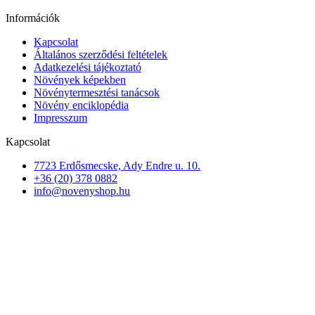
Információk
Kapcsolat
Általános szerződési feltételek
Adatkezelési tájékoztató
Növények képekben
Növénytermesztési tanácsok
Növény enciklopédia
Impresszum
Kapcsolat
7723 Erdősmecske, Ady Endre u. 10.
+36 (20) 378 0882
info@novenyshop.hu