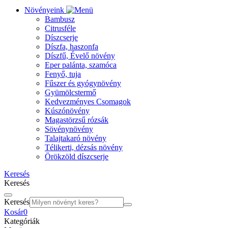
Növényeink
Bambusz
Citrusféle
Díszcserje
Díszfa, haszonfa
Díszfű, Évelő növény
Eper palánta, szamóca
Fenyő, tuja
Fűszer és gyógynövény
Gyümölcstermő
Kedvezményes Csomagok
Kúszónövény
Magastörzsű rózsák
Sövénynövény
Talajtakaró növény
Télikerti, dézsás növény
Örökzöld díszcserje
Keresés
Keresés
Keresés
Kosár
0
Kategóriák