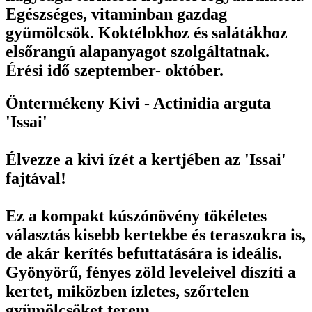
Egészséges, vitaminban gazdag
gyümölcsök. Koktélokhoz és salátákhoz
elsőrangú alapanyagot szolgáltatnak.
Érési idő szeptember- október.
Öntermékeny Kivi - Actinidia arguta
'Issai'
Élvezze a kivi ízét a kertjében az 'Issai'
fajtával!
Ez a kompakt kúszónövény tökéletes
választás kisebb kertekbe és teraszokra is,
de akár kerítés befuttatására is ideális.
Gyönyörű, fényes zöld leveleivel díszíti a
kertet, miközben ízletes, szőrtelen
gyümölcsöket terem.