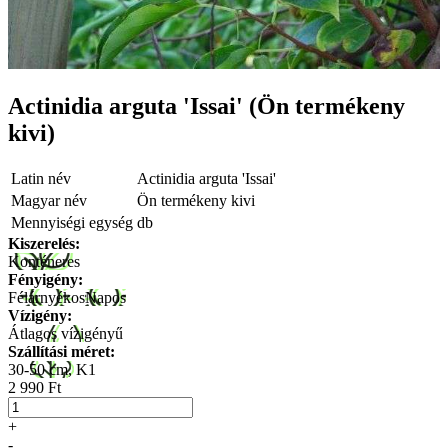
Actinidia arguta 'Issai' (Ön termékeny
kivi)
Latin név
Actinidia arguta 'Issai'
Magyar név
Ön termékeny kivi
Mennyiségi egység
db
Kiszerelés:
Konténeres
Fényigény:
Félárnyékos
Napos
Vízigény:
Átlagos vízigényű
Szállítási méret:
30-50 cm, K1
2 990 Ft
+
-