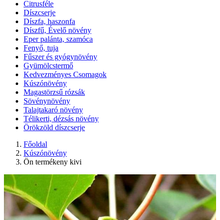
Citrusféle
Díszcserje
Díszfa, haszonfa
Díszfű, Évelő növény
Eper palánta, szamóca
Fenyő, tuja
Fűszer és gyógynövény
Gyümölcstermő
Kedvezményes Csomagok
Kúszónövény
Magastörzsű rózsák
Sövénynövény
Talajtakaró növény
Télikerti, dézsás növény
Örökzöld díszcserje
Főoldal
Kúszónövény
Ön termékeny kivi