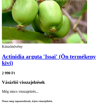
Kúszónövény
Actinidia arguta 'Issai' (Ön termékeny
kivi)
2 990 Ft
Vásárlói visszajelzések
Még nincs visszajelzés...
Ossza meg tapasztalatait, írjon visszajelzést.