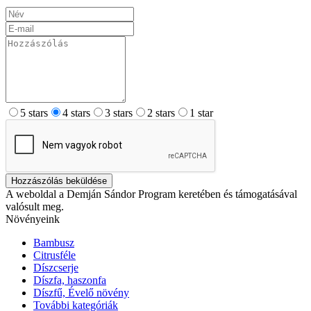
5 stars
4 stars
3 stars
2 stars
1 star
Hozzászólás beküldése
A weboldal a Demján Sándor Program keretében és támogatásával
valósult meg.
Növényeink
Bambusz
Citrusféle
Díszcserje
Díszfa, haszonfa
Díszfű, Évelő növény
További kategóriák