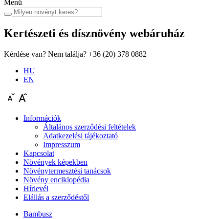
Menü
Kertészeti és dísznövény
webáruház
Kérdése van? Nem találja?
+36 (20) 378 0882
HU
EN
Információk
Általános szerződési feltételek
Adatkezelési tájékoztató
Impresszum
Kapcsolat
Növények képekben
Növénytermesztési tanácsok
Növény enciklopédia
Hírlevél
Elállás a szerződéstől
Bambusz