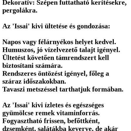
Dekoratív: Szépen futtatható kerítésekre,
pergolákra.
Az 'Issai' kivi ültetése és gondozása:
Napos vagy félárnyékos helyet kedvel.
Humuszos, jó vízelvezető talajt igényel.
Ültetést követően támrendszert kell
biztosítani számára.
Rendszeres öntözést igényel, főleg a
száraz időszakokban.
Tavaszi metszéssel tarthatjuk formában.
Az 'Issai' kivi ízletes és egészséges
gyümölcse remek vitaminforrás.
Fogyasztható frissen, befőttként,
dzsemként, salátákba keverve, de akár