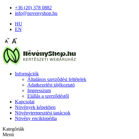
+36 (20) 378 0882
info@novenyshop.hu
HU
EN
Információk
Általános szerződési feltételek
Adatkezelési tájékoztató
Impresszum
Elállás a szerződéstől
Kapcsolat
Növények képekben
Növénytermesztési tanácsok
Növény enciklopédia
Kategóriák
Menü