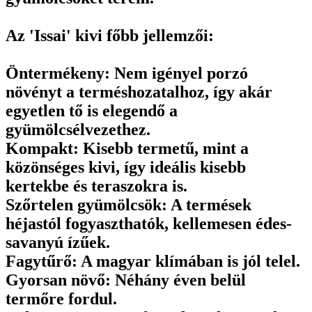
Az 'Issai' kivi főbb jellemzői:
Öntermékeny: Nem igényel porzó
növényt a terméshozatalhoz, így akár
egyetlen tő is elegendő a
gyümölcsélvezethez.
Kompakt: Kisebb termetű, mint a
közönséges kivi, így ideális kisebb
kertekbe és teraszokra is.
Szőrtelen gyümölcsök: A termések
héjastól fogyaszthatók, kellemesen édes-
savanyú ízűek.
Fagytűrő: A magyar klímában is jól telel.
Gyorsan növő: Néhány éven belül
termőre fordul.