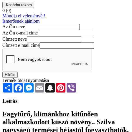
Kosárba rakom
0
(0)
Mondja el véleményét!
Ismerősnek ajánlom
Az Ön neve
Az Ön e-mail címe
Címzett neve
Címzett e-mail címe
Elküld
Termék oldal nyomtatása
Share
Facebook
Messenger
Email
Snapchat
Pinterest
Viber
Leírás
Fagytűrő, klímánkhoz kitűnően
alkalmazkodott kúszó növény.. Szilva
nagyságú termései héjastól fogyaszthatók.