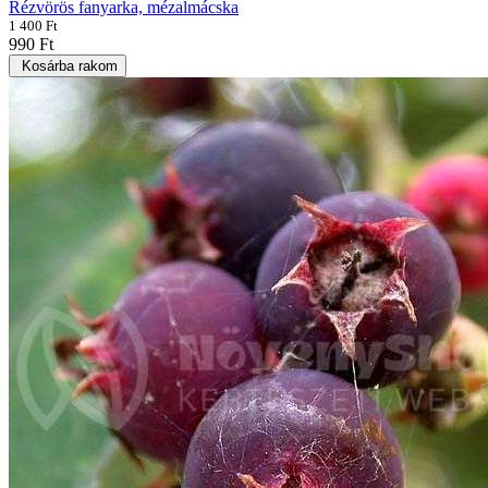
Rézvörös fanyarka, mézalmácska
1 400 Ft
990 Ft
Kosárba rakom