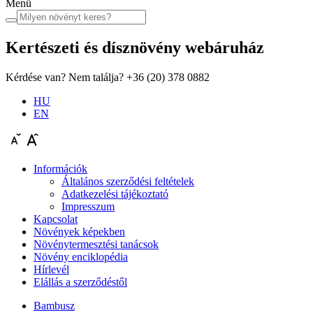
Menü
Kertészeti és dísznövény
webáruház
Kérdése van? Nem találja?
+36 (20) 378 0882
HU
EN
Információk
Általános szerződési feltételek
Adatkezelési tájékoztató
Impresszum
Kapcsolat
Növények képekben
Növénytermesztési tanácsok
Növény enciklopédia
Hírlevél
Elállás a szerződéstől
Bambusz