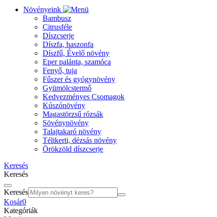
Növényeink
Bambusz
Citrusféle
Díszcserje
Díszfa, haszonfa
Díszfű, Évelő növény
Eper palánta, szamóca
Fenyő, tuja
Fűszer és gyógynövény
Gyümölcstermő
Kedvezményes Csomagok
Kúszónövény
Magastörzsű rózsák
Sövénynövény
Talajtakaró növény
Télikerti, dézsás növény
Örökzöld díszcserje
Keresés
Keresés
Keresés
Kosár
0
Kategóriák