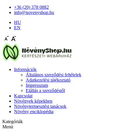
+36 (20) 378 0882
info@novenyshop.hu
HU
EN
Információk
Általános szerződési feltételek
Adatkezelési tájékoztató
Impresszum
Elállás a szerződéstől
Kapcsolat
Növények képekben
Növénytermesztési tanácsok
Növény enciklopédia
Kategóriák
Menü