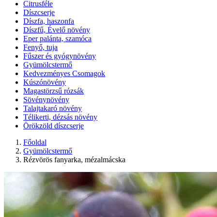
Citrusféle
Díszcserje
Díszfa, haszonfa
Díszfű, Évelő növény
Eper palánta, szamóca
Fenyő, tuja
Fűszer és gyógynövény
Gyümölcstermő
Kedvezményes Csomagok
Kúszónövény
Magastörzsű rózsák
Sövénynövény
Talajtakaró növény
Télikerti, dézsás növény
Örökzöld díszcserje
Főoldal
Gyümölcstermő
Rézvörös fanyarka, mézalmácska