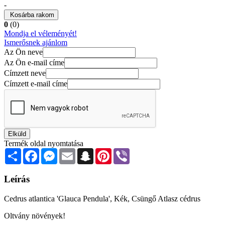
-
Kosárba rakom
0
(0)
Mondja el véleményét!
Ismerősnek ajánlom
Az Ön neve
Az Ön e-mail címe
Címzett neve
Címzett e-mail címe
Elküld
Termék oldal nyomtatása
Share
Facebook
Messenger
Email
Snapchat
Pinterest
Viber
Leírás
Cedrus atlantica 'Glauca Pendula', Kék, Csüngő Atlasz cédrus
Oltvány növények!