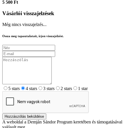
5 500 Ft
Vásárlói visszajelzések
Még nincs visszajelzés...
Ossza meg tapasztalatait, írjon visszajelzést.
5 stars
4 stars
3 stars
2 stars
1 star
Hozzászólás beküldése
A weboldal a Demján Sándor Program keretében és támogatásával
valósult meg.