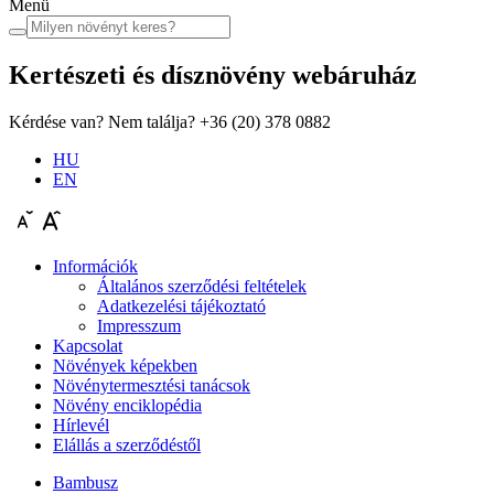
Menü
Kertészeti és dísznövény
webáruház
Kérdése van? Nem találja?
+36 (20) 378 0882
HU
EN
Információk
Általános szerződési feltételek
Adatkezelési tájékoztató
Impresszum
Kapcsolat
Növények képekben
Növénytermesztési tanácsok
Növény enciklopédia
Hírlevél
Elállás a szerződéstől
Bambusz