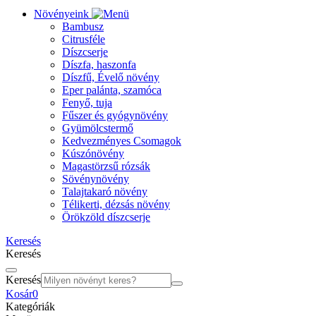
Növényeink
Bambusz
Citrusféle
Díszcserje
Díszfa, haszonfa
Díszfű, Évelő növény
Eper palánta, szamóca
Fenyő, tuja
Fűszer és gyógynövény
Gyümölcstermő
Kedvezményes Csomagok
Kúszónövény
Magastörzsű rózsák
Sövénynövény
Talajtakaró növény
Télikerti, dézsás növény
Örökzöld díszcserje
Keresés
Keresés
Keresés
Kosár
0
Kategóriák