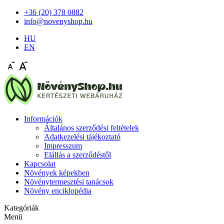
+36 (20) 378 0882
info@novenyshop.hu
HU
EN
Információk
Általános szerződési feltételek
Adatkezelési tájékoztató
Impresszum
Elállás a szerződéstől
Kapcsolat
Növények képekben
Növénytermesztési tanácsok
Növény enciklopédia
Kategóriák
Menü