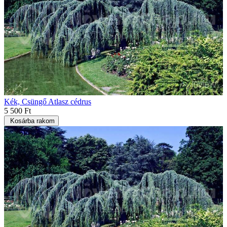
Kék, Csüngő Atlasz cédrus
5 500 Ft
Kosárba rakom