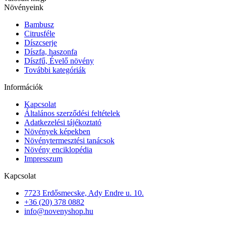
Növényeink
Bambusz
Citrusféle
Díszcserje
Díszfa, haszonfa
Díszfű, Évelő növény
További kategóriák
Információk
Kapcsolat
Általános szerződési feltételek
Adatkezelési tájékoztató
Növények képekben
Növénytermesztési tanácsok
Növény enciklopédia
Impresszum
Kapcsolat
7723 Erdősmecske, Ady Endre u. 10.
+36 (20) 378 0882
info@novenyshop.hu