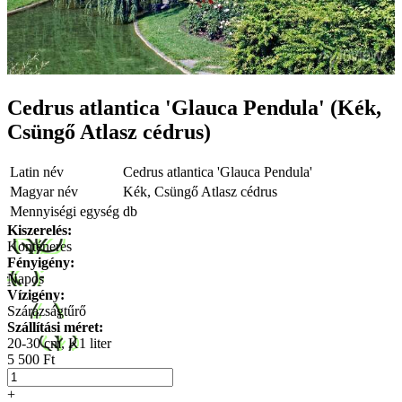
Cedrus atlantica 'Glauca Pendula' (Kék,
Csüngő Atlasz cédrus)
Latin név
Cedrus atlantica 'Glauca Pendula'
Magyar név
Kék, Csüngő Atlasz cédrus
Mennyiségi egység
db
Kiszerelés:
Konténeres
Fényigény:
Napos
Vízigény:
Szárazságtűrő
Szállítási méret:
20-30 cm, K1 liter
5 500 Ft
+