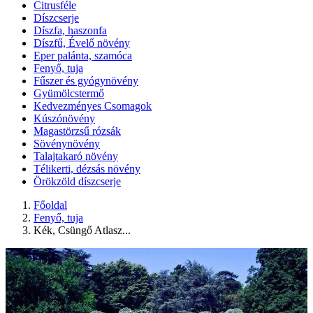
Citrusféle
Díszcserje
Díszfa, haszonfa
Díszfű, Évelő növény
Eper palánta, szamóca
Fenyő, tuja
Fűszer és gyógynövény
Gyümölcstermő
Kedvezményes Csomagok
Kúszónövény
Magastörzsű rózsák
Sövénynövény
Talajtakaró növény
Télikerti, dézsás növény
Örökzöld díszcserje
Főoldal
Fenyő, tuja
Kék, Csüngő Atlasz...