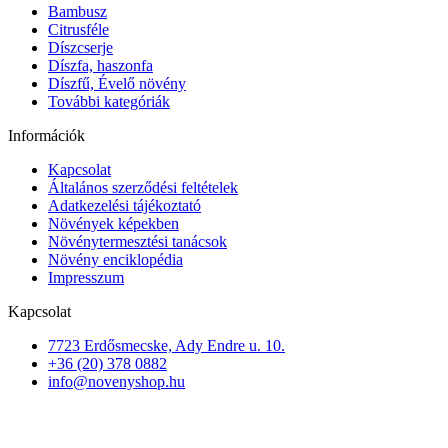
Bambusz
Citrusféle
Díszcserje
Díszfa, haszonfa
Díszfű, Évelő növény
További kategóriák
Információk
Kapcsolat
Általános szerződési feltételek
Adatkezelési tájékoztató
Növények képekben
Növénytermesztési tanácsok
Növény enciklopédia
Impresszum
Kapcsolat
7723 Erdősmecske, Ady Endre u. 10.
+36 (20) 378 0882
info@novenyshop.hu