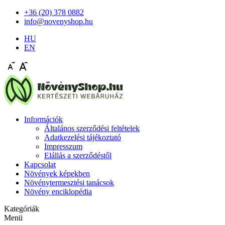
+36 (20) 378 0882
info@novenyshop.hu
HU
EN
Információk
Általános szerződési feltételek
Adatkezelési tájékoztató
Impresszum
Elállás a szerződéstől
Kapcsolat
Növények képekben
Növénytermesztési tanácsok
Növény enciklopédia
Kategóriák
Menü