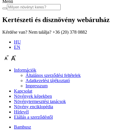
Menü
Kertészeti és dísznövény
webáruház
Kérdése van? Nem találja?
+36 (20) 378 0882
HU
EN
Információk
Általános szerződési feltételek
Adatkezelési tájékoztató
Impresszum
Kapcsolat
Növények képekben
Növénytermesztési tanácsok
Növény enciklopédia
Hírlevél
Elállás a szerződéstől
Bambusz