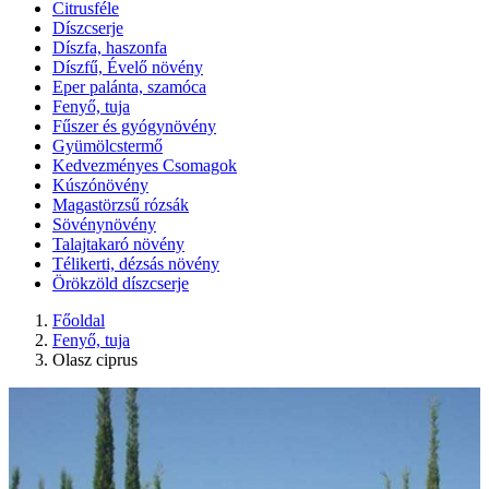
Citrusféle
Díszcserje
Díszfa, haszonfa
Díszfű, Évelő növény
Eper palánta, szamóca
Fenyő, tuja
Fűszer és gyógynövény
Gyümölcstermő
Kedvezményes Csomagok
Kúszónövény
Magastörzsű rózsák
Sövénynövény
Talajtakaró növény
Télikerti, dézsás növény
Örökzöld díszcserje
Főoldal
Fenyő, tuja
Olasz ciprus