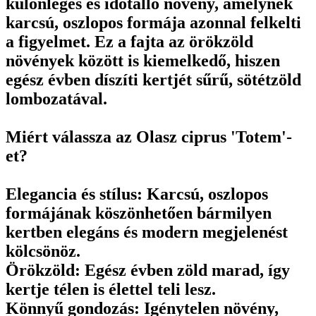
különleges és időtálló növény, amelynek
karcsú, oszlopos formája azonnal felkelti
a figyelmet. Ez a fajta az örökzöld
növények között is kiemelkedő, hiszen
egész évben díszíti kertjét sűrű, sötétzöld
lombozatával.
Miért válassza az Olasz ciprus 'Totem'-
et?
Elegancia és stílus: Karcsú, oszlopos
formájának köszönhetően bármilyen
kertben elegáns és modern megjelenést
kölcsönöz.
Örökzöld: Egész évben zöld marad, így
kertje télen is élettel teli lesz.
Könnyű gondozás: Igénytelen növény,