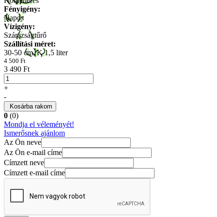
Konténeres
Fényigény:
Napos
Vízigény:
Szárazságtűrő
Szállítási méret:
30-50 cm, K 1,5 liter
4 500 Ft
3 490 Ft
+
-
Kosárba rakom
0
(0)
Mondja el véleményét!
Ismerősnek ajánlom
Az Ön neve
Az Ön e-mail címe
Címzett neve
Címzett e-mail címe