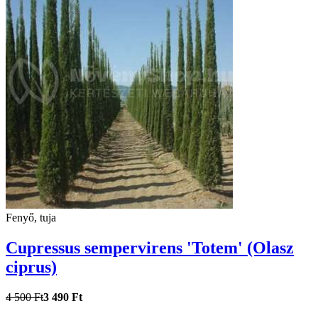
Fenyő, tuja
Cupressus sempervirens 'Totem' (Olasz
ciprus)
4 500 Ft
3 490 Ft