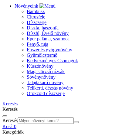
Növényeink
Bambusz
Citrusféle
Díszcserje
Díszfa, haszonfa
Díszfű, Évelő növény
Eper palánta, szamóca
Fenyő, tuja
Fűszer és gyógynövény
Gyümölcstermő
Kedvezményes Csomagok
Kúszónövény
Magastörzsű rózsák
Sövénynövény
Talajtakaró növény
Télikerti, dézsás növény
Örökzöld díszcserje
Keresés
Keresés
Keresés
Kosár
0
Kategóriák