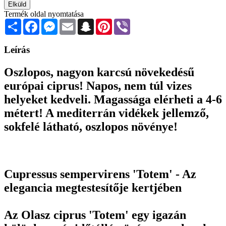
Elküld
Termék oldal nyomtatása
Share
Facebook
Messenger
Email
Snapchat
Pinterest
Viber
Leírás
Oszlopos, nagyon karcsú növekedésű
európai ciprus! Napos, nem túl vizes
helyeket kedveli. Magassága elérheti a 4-6
métert! A mediterrán vidékek jellemző,
sokfelé látható, oszlopos növénye!
Cupressus sempervirens 'Totem' - Az
elegancia megtestesítője kertjében
Az Olasz ciprus 'Totem' egy igazán