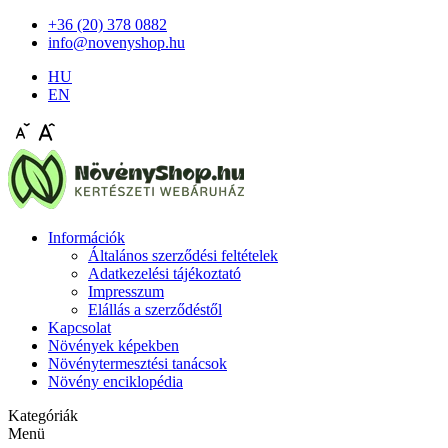
+36 (20) 378 0882
info@novenyshop.hu
HU
EN
Információk
Általános szerződési feltételek
Adatkezelési tájékoztató
Impresszum
Elállás a szerződéstől
Kapcsolat
Növények képekben
Növénytermesztési tanácsok
Növény enciklopédia
Kategóriák
Menü