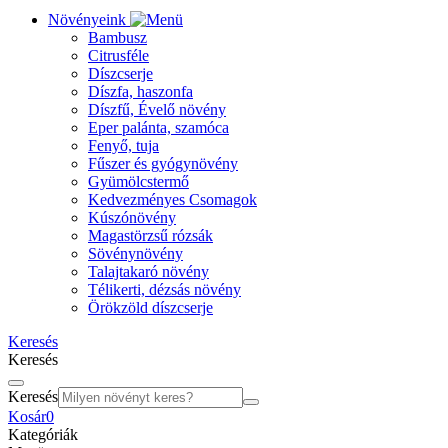
Növényeink
Bambusz
Citrusféle
Díszcserje
Díszfa, haszonfa
Díszfű, Évelő növény
Eper palánta, szamóca
Fenyő, tuja
Fűszer és gyógynövény
Gyümölcstermő
Kedvezményes Csomagok
Kúszónövény
Magastörzsű rózsák
Sövénynövény
Talajtakaró növény
Télikerti, dézsás növény
Örökzöld díszcserje
Keresés
Keresés
Keresés
Kosár
0
Kategóriák