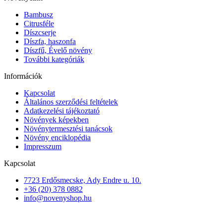
Bambusz
Citrusféle
Díszcserje
Díszfa, haszonfa
Díszfű, Évelő növény
További kategóriák
Információk
Kapcsolat
Általános szerződési feltételek
Adatkezelési tájékoztató
Növények képekben
Növénytermesztési tanácsok
Növény enciklopédia
Impresszum
Kapcsolat
7723 Erdősmecske, Ady Endre u. 10.
+36 (20) 378 0882
info@novenyshop.hu