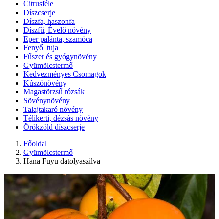
Citrusféle
Díszcserje
Díszfa, haszonfa
Díszfű, Évelő növény
Eper palánta, szamóca
Fenyő, tuja
Fűszer és gyógynövény
Gyümölcstermő
Kedvezményes Csomagok
Kúszónövény
Magastörzsű rózsák
Sövénynövény
Talajtakaró növény
Télikerti, dézsás növény
Örökzöld díszcserje
Főoldal
Gyümölcstermő
Hana Fuyu datolyaszilva