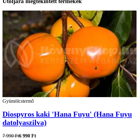
Utoljára megtekintett termékek
Gyümölcstermő
Diospyros kaki 'Hana Fuyu' (Hana Fuyu
datolyaszilva)
7 990 Ft
6 990 Ft