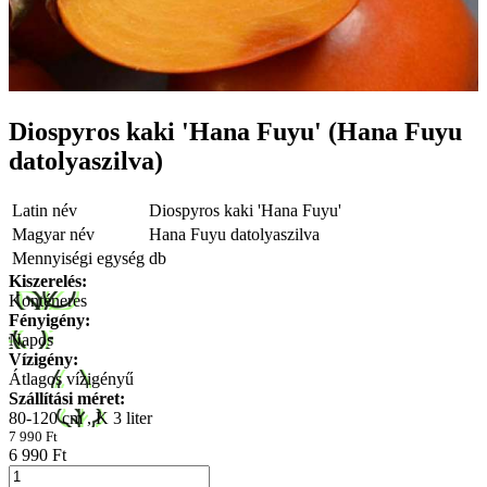
Diospyros kaki 'Hana Fuyu' (Hana Fuyu
datolyaszilva)
Latin név
Diospyros kaki 'Hana Fuyu'
Magyar név
Hana Fuyu datolyaszilva
Mennyiségi egység
db
Kiszerelés:
Konténeres
Fényigény:
Napos
Vízigény:
Átlagos vízigényű
Szállítási méret:
80-120 cm , K 3 liter
7 990 Ft
6 990 Ft