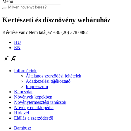
Menü
Kertészeti és dísznövény
webáruház
Kérdése van? Nem találja?
+36 (20) 378 0882
HU
EN
Információk
Általános szerződési feltételek
Adatkezelési tájékoztató
Impresszum
Kapcsolat
Növények képekben
Növénytermesztési tanácsok
Növény enciklopédia
Hírlevél
Elállás a szerződéstől
Bambusz