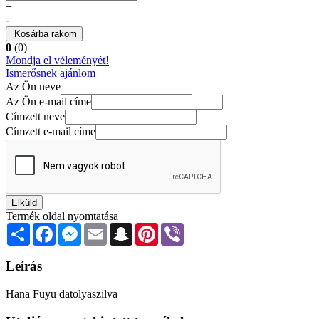
+
-
Kosárba rakom
0
(0)
Mondja el véleményét!
Ismerősnek ajánlom
Az Ön neve
Az Ön e-mail címe
Címzett neve
Címzett e-mail címe
Elküld
Termék oldal nyomtatása
Share
Facebook
Messenger
Email
Snapchat
Pinterest
Viber
Leírás
Hana Fuyu datolyaszilva