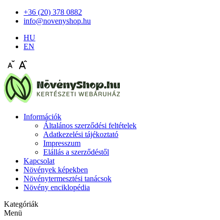
+36 (20) 378 0882
info@novenyshop.hu
HU
EN
Információk
Általános szerződési feltételek
Adatkezelési tájékoztató
Impresszum
Elállás a szerződéstől
Kapcsolat
Növények képekben
Növénytermesztési tanácsok
Növény enciklopédia
Kategóriák
Menü