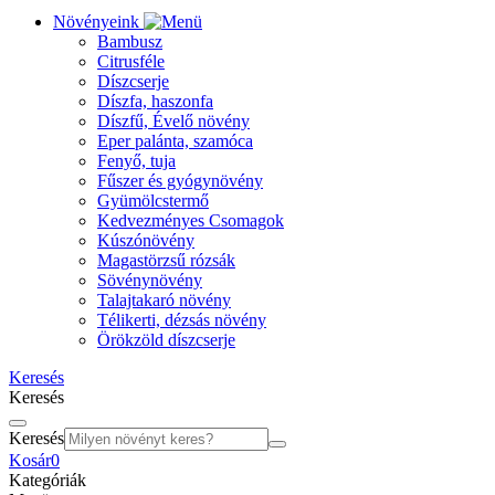
Növényeink
Bambusz
Citrusféle
Díszcserje
Díszfa, haszonfa
Díszfű, Évelő növény
Eper palánta, szamóca
Fenyő, tuja
Fűszer és gyógynövény
Gyümölcstermő
Kedvezményes Csomagok
Kúszónövény
Magastörzsű rózsák
Sövénynövény
Talajtakaró növény
Télikerti, dézsás növény
Örökzöld díszcserje
Keresés
Keresés
Keresés
Kosár
0
Kategóriák