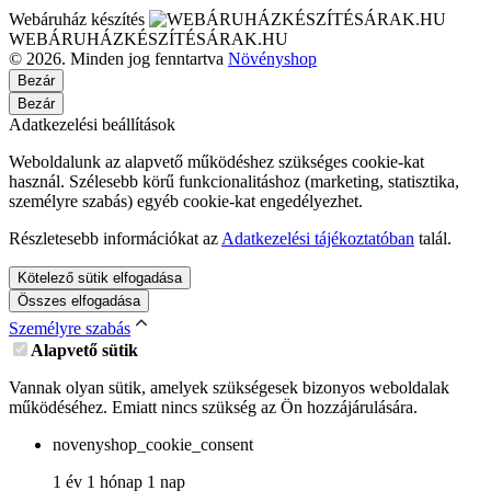
Webáruház készítés
WEBÁRUHÁZKÉSZÍTÉSÁRAK.HU
© 2026. Minden jog fenntartva
Növényshop
Bezár
Bezár
Adatkezelési beállítások
Weboldalunk az alapvető működéshez szükséges cookie-kat
használ. Szélesebb körű funkcionalitáshoz (marketing, statisztika,
személyre szabás) egyéb cookie-kat engedélyezhet.
Részletesebb információkat az
Adatkezelési tájékoztatóban
talál.
Kötelező sütik elfogadása
Összes elfogadása
Személyre szabás
Alapvető sütik
Vannak olyan sütik, amelyek szükségesek bizonyos weboldalak
működéséhez. Emiatt nincs szükség az Ön hozzájárulására.
novenyshop_cookie_consent
1 év 1 hónap 1 nap