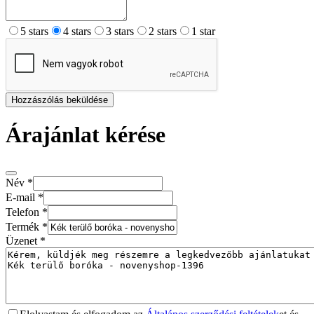
5 stars
4 stars
3 stars
2 stars
1 star
Hozzászólás beküldése
Árajánlat kérése
Név
*
E-mail
*
Telefon
*
Termék
*
Üzenet
*