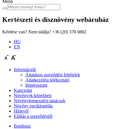
Menü
Kertészeti és dísznövény
webáruház
Kérdése van? Nem találja?
+36 (20) 378 0882
HU
EN
Információk
Általános szerződési feltételek
Adatkezelési tájékoztató
Impresszum
Kapcsolat
Növények képekben
Növénytermesztési tanácsok
Növény enciklopédia
Hírlevél
Elállás a szerződéstől
Bambusz