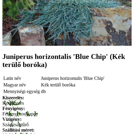
Juniperus horizontalis 'Blue Chip' (Kék
terülő boróka)
Latin név
Juniperus horizontalis 'Blue Chip'
Magyar név
Kék terülő boróka
Mennyiségi egység
db
Kiszerelés:
Konténeres
Fényigény:
Félárnyékos
Napos
Vízigény:
Szárazságtűrő
Szállítási méret: