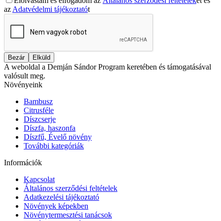
Elolvastam és elfogadom az
Általános szerződési feltételek
et és
az
Adatvédelmi tájékoztató
t
Bezár
Elküld
A weboldal a Demján Sándor Program keretében és támogatásával
valósult meg.
Növényeink
Bambusz
Citrusféle
Díszcserje
Díszfa, haszonfa
Díszfű, Évelő növény
További kategóriák
Információk
Kapcsolat
Általános szerződési feltételek
Adatkezelési tájékoztató
Növények képekben
Növénytermesztési tanácsok