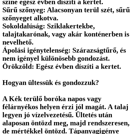
színe egész évben díszíti a kertet.
Sűrű szőnyeg: Alacsonyan terül szét, sűrű
szőnyeget alkotva.
Sokoldalúság: Sziklakertekbe,
talajtakarónak, vagy akár konténerben is
nevelhető.
Ápolási igénytelenség: Szárazságtűrő, és
nem igényel különösebb gondozást.
Örökzöld: Egész évben díszíti a kertet.
Hogyan ültessük és gondozzuk?
A Kék terülő boróka napos vagy
félárnyékos helyen érzi jól magát. A talaj
legyen jó vízelvezetésű. Ültetés után
alaposan öntözd meg, majd rendszeresen,
de mértékkel öntözd. Tápanyagigénye