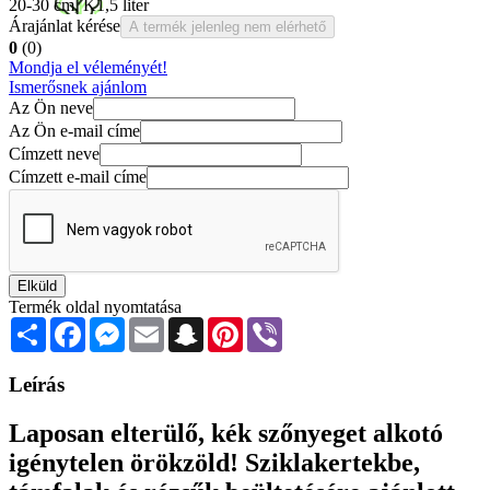
20-30 cm, K1,5 liter
Árajánlat kérése
A termék jelenleg nem elérhető
0
(0)
Mondja el véleményét!
Ismerősnek ajánlom
Az Ön neve
Az Ön e-mail címe
Címzett neve
Címzett e-mail címe
Elküld
Termék oldal nyomtatása
Share
Facebook
Messenger
Email
Snapchat
Pinterest
Viber
Leírás
Laposan elterülő, kék szőnyeget alkotó
igénytelen örökzöld! Sziklakertekbe,