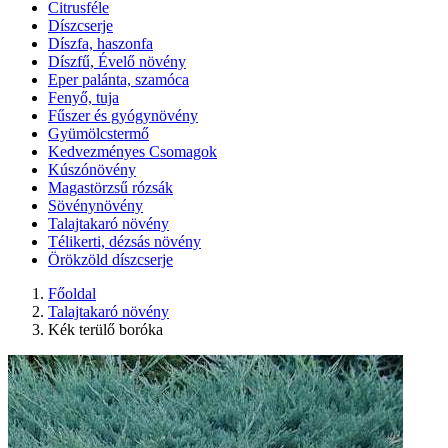
Citrusféle
Díszcserje
Díszfa, haszonfa
Díszfű, Évelő növény
Eper palánta, szamóca
Fenyő, tuja
Fűszer és gyógynövény
Gyümölcstermő
Kedvezményes Csomagok
Kúszónövény
Magastörzsű rózsák
Sövénynövény
Talajtakaró növény
Télikerti, dézsás növény
Örökzöld díszcserje
Főoldal
Talajtakaró növény
Kék terülő boróka