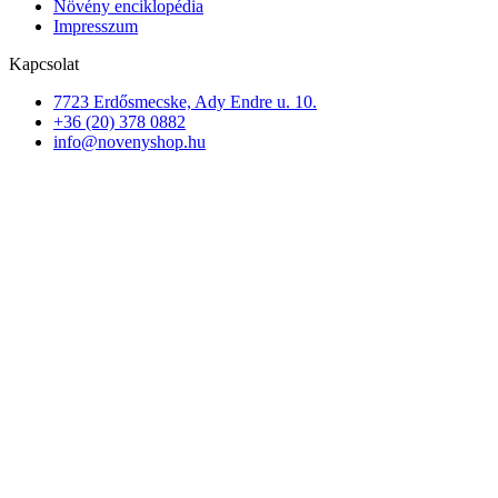
Növény enciklopédia
Impresszum
Kapcsolat
7723 Erdősmecske, Ady Endre u. 10.
+36 (20) 378 0882
info@novenyshop.hu