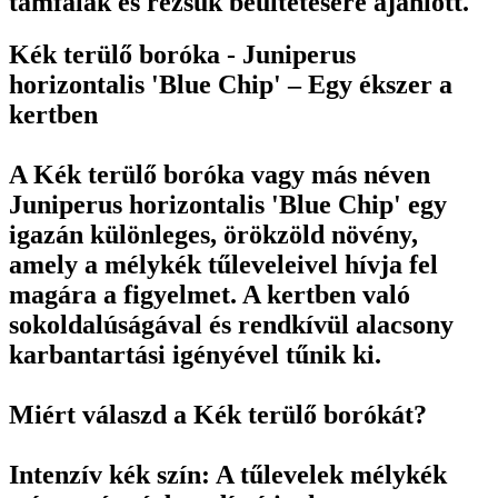
támfalak és rézsűk beültetésére ajánlott.
Kék terülő boróka - Juniperus
horizontalis 'Blue Chip' – Egy ékszer a
kertben
A Kék terülő boróka vagy más néven
Juniperus horizontalis 'Blue Chip' egy
igazán különleges, örökzöld növény,
amely a mélykék tűleveleivel hívja fel
magára a figyelmet. A kertben való
sokoldalúságával és rendkívül alacsony
karbantartási igényével tűnik ki.
Miért válaszd a Kék terülő borókát?
Intenzív kék szín: A tűlevelek mélykék