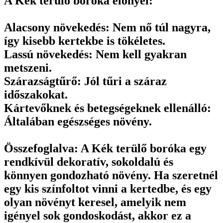
A Kék terülő boróka előnyei:
Alacsony növekedés: Nem nő túl nagyra,
így kisebb kertekbe is tökéletes.
Lassú növekedés: Nem kell gyakran
metszeni.
Szárazságtűrő: Jól tűri a száraz
időszakokat.
Kártevőknek és betegségeknek ellenálló:
Általában egészséges növény.
Összefoglalva: A Kék terülő boróka egy
rendkívül dekoratív, sokoldalú és
könnyen gondozható növény. Ha szeretnél
egy kis színfoltot vinni a kertedbe, és egy
olyan növényt keresel, amelyik nem
igényel sok gondoskodást, akkor ez a