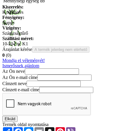
Mennyiségi egység
db
Kiszerelés:
Konténeres
Fényigény:
Napos
Vízigény:
Szárazságtűrő
Szállítási méret:
10-20 cm, K1
Árajánlat kérése
A termék jelenleg nem elérhető
0
(0)
Mondja el véleményét!
Ismerősnek ajánlom
Az Ön neve
Az Ön e-mail címe
Címzett neve
Címzett e-mail címe
Elküld
Termék oldal nyomtatása
Share
Facebook
Messenger
Email
Snapchat
Pinterest
Viber