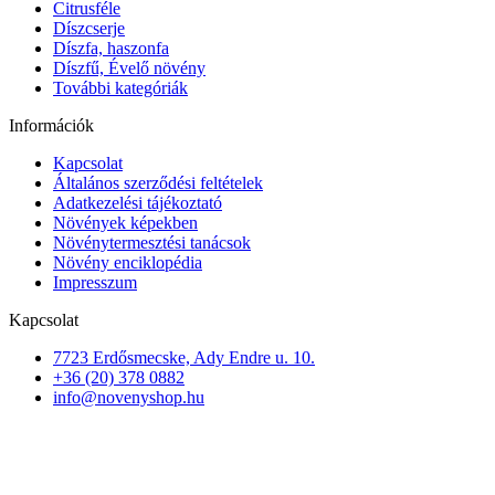
Citrusféle
Díszcserje
Díszfa, haszonfa
Díszfű, Évelő növény
További kategóriák
Információk
Kapcsolat
Általános szerződési feltételek
Adatkezelési tájékoztató
Növények képekben
Növénytermesztési tanácsok
Növény enciklopédia
Impresszum
Kapcsolat
7723 Erdősmecske, Ady Endre u. 10.
+36 (20) 378 0882
info@novenyshop.hu