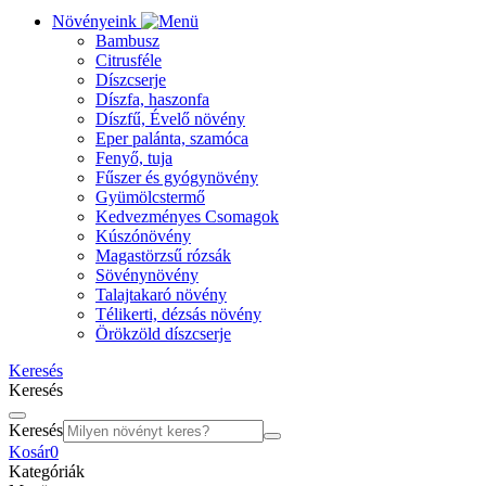
Növényeink
Bambusz
Citrusféle
Díszcserje
Díszfa, haszonfa
Díszfű, Évelő növény
Eper palánta, szamóca
Fenyő, tuja
Fűszer és gyógynövény
Gyümölcstermő
Kedvezményes Csomagok
Kúszónövény
Magastörzsű rózsák
Sövénynövény
Talajtakaró növény
Télikerti, dézsás növény
Örökzöld díszcserje
Keresés
Keresés
Keresés
Kosár
0
Kategóriák