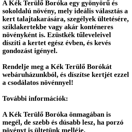
A Kék Terülő Boróka egy gyönyörű és
sokoldalú növény, mely ideális választás a
kert talajtakarására, szegélyek ültetésére,
sziklakertekbe vagy akár konténeres
növényként is. Ezüstkék tűleveleivel
díszíti a kertet egész évben, és kevés
gondozást igényel.
Rendelje meg a Kék Terülő Borókát
webáruházunkból, és díszítse kertjét ezzel
a csodálatos növénnyel!
További információk:
A Kék Terülő Boróka önmagában is
megél, de szebb és dúsabb lesz, ha porzó
növényt is ültetünk melléje.