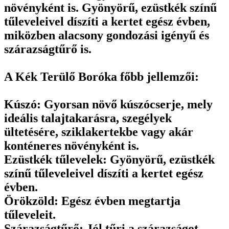
növényként is. Gyönyörű, ezüstkék színű
tűleveleivel díszíti a kertet egész évben,
miközben alacsony gondozási igényű és
szárazságtűrő is.
A Kék Terülő Boróka főbb jellemzői:
Kúszó: Gyorsan növő kúszócserje, mely
ideális talajtakarásra, szegélyek
ültetésére, sziklakertekbe vagy akár
konténeres növényként is.
Ezüstkék tűlevelek: Gyönyörű, ezüstkék
színű tűleveleivel díszíti a kertet egész
évben.
Örökzöld: Egész évben megtartja
tűleveleit.
Szárazságtűrő: Jól tűri a szárazságot.