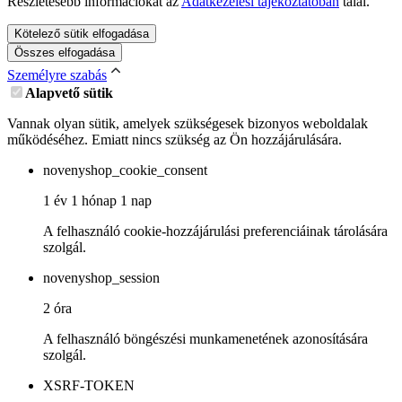
Részletesebb információkat az
Adatkezelési tájékoztatóban
talál.
Kötelező sütik elfogadása
Összes elfogadása
Személyre szabás
Alapvető sütik
Vannak olyan sütik, amelyek szükségesek bizonyos weboldalak
működéséhez. Emiatt nincs szükség az Ön hozzájárulására.
novenyshop_cookie_consent
1 év 1 hónap 1 nap
A felhasználó cookie-hozzájárulási preferenciáinak tárolására
szolgál.
novenyshop_session
2 óra
A felhasználó böngészési munkamenetének azonosítására
szolgál.
XSRF-TOKEN