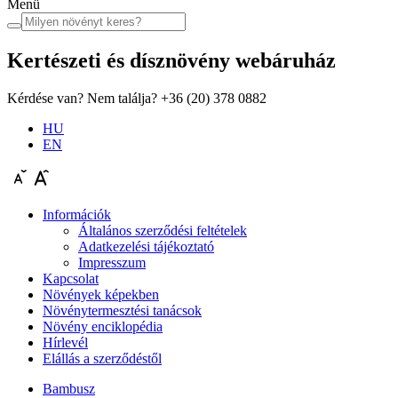
Menü
Kertészeti és dísznövény
webáruház
Kérdése van? Nem találja?
+36 (20) 378 0882
HU
EN
Információk
Általános szerződési feltételek
Adatkezelési tájékoztató
Impresszum
Kapcsolat
Növények képekben
Növénytermesztési tanácsok
Növény enciklopédia
Hírlevél
Elállás a szerződéstől
Bambusz