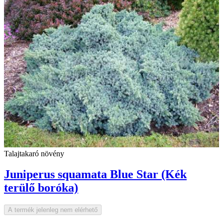
Talajtakaró növény
Juniperus squamata Blue Star (Kék
terülő boróka)
A termék jelenleg nem elérhető