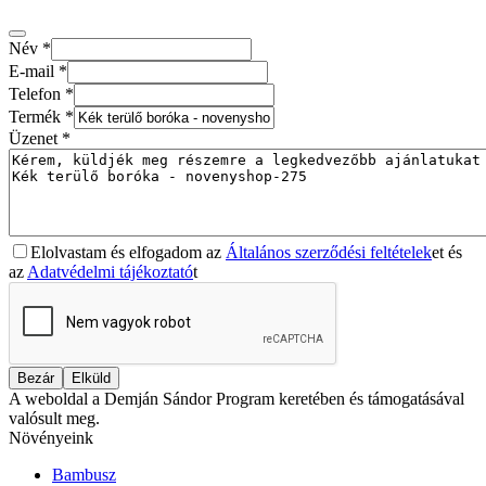
Név
*
E-mail
*
Telefon
*
Termék
*
Üzenet
*
Elolvastam és elfogadom az
Általános szerződési feltételek
et és
az
Adatvédelmi tájékoztató
t
Bezár
Elküld
A weboldal a Demján Sándor Program keretében és támogatásával
valósult meg.
Növényeink
Bambusz