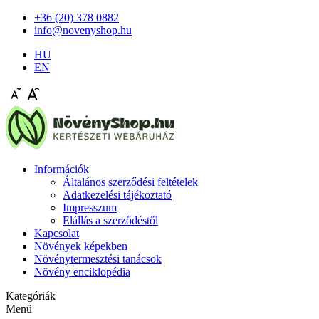
+36 (20) 378 0882
info@novenyshop.hu
HU
EN
Információk
Általános szerződési feltételek
Adatkezelési tájékoztató
Impresszum
Elállás a szerződéstől
Kapcsolat
Növények képekben
Növénytermesztési tanácsok
Növény enciklopédia
Kategóriák
Menü