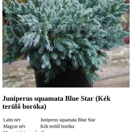
Juniperus squamata Blue Star (Kék
terülő boróka)
Latin név
Juniperus squamata Blue Star
Magyar név
Kék terülő boróka