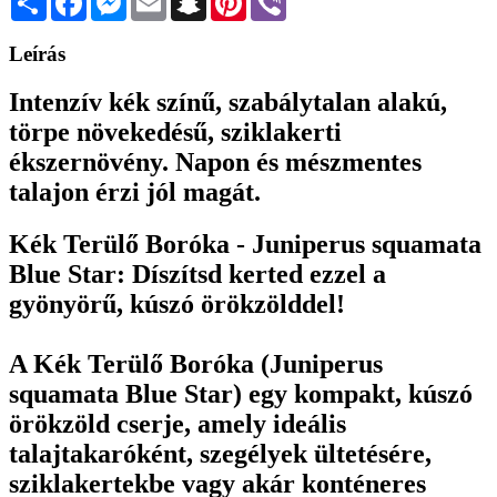
Leírás
Intenzív kék színű, szabálytalan alakú,
törpe növekedésű, sziklakerti
ékszernövény. Napon és mészmentes
talajon érzi jól magát.
Kék Terülő Boróka - Juniperus squamata
Blue Star: Díszítsd kerted ezzel a
gyönyörű, kúszó örökzölddel!
A Kék Terülő Boróka (Juniperus
squamata Blue Star) egy kompakt, kúszó
örökzöld cserje, amely ideális
talajtakaróként, szegélyek ültetésére,
sziklakertekbe vagy akár konténeres