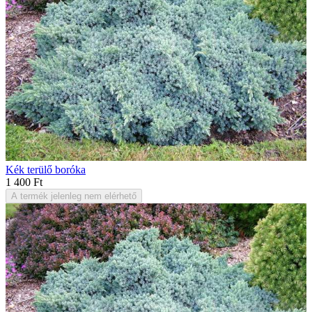
Kék terülő boróka
1 400 Ft
A termék jelenleg nem elérhető