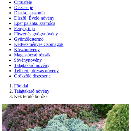
Citrusféle
Díszcserje
Díszfa, haszonfa
Díszfű, Évelő növény
Eper palánta, szamóca
Fenyő, tuja
Fűszer és gyógynövény
Gyümölcstermő
Kedvezményes Csomagok
Kúszónövény
Magastörzsű rózsák
Sövénynövény
Talajtakaró növény
Télikerti, dézsás növény
Örökzöld díszcserje
Főoldal
Talajtakaró növény
Kék terülő boróka