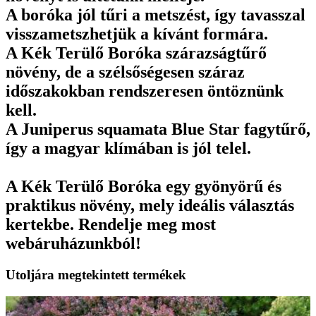
A boróka jól tűri a metszést, így tavasszal
visszametszhetjük a kívánt formára.
A Kék Terülő Boróka szárazságtűrő
növény, de a szélsőségesen száraz
időszakokban rendszeresen öntöznünk
kell.
A Juniperus squamata Blue Star fagytűrő,
így a magyar klímában is jól telel.
A Kék Terülő Boróka egy gyönyörű és
praktikus növény, mely ideális választás
kertekbe. Rendelje meg most
webáruházunkból!
Utoljára megtekintett termékek