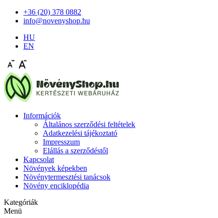
+36 (20) 378 0882
info@novenyshop.hu
HU
EN
Információk
Általános szerződési feltételek
Adatkezelési tájékoztató
Impresszum
Elállás a szerződéstől
Kapcsolat
Növények képekben
Növénytermesztési tanácsok
Növény enciklopédia
Kategóriák
Menü