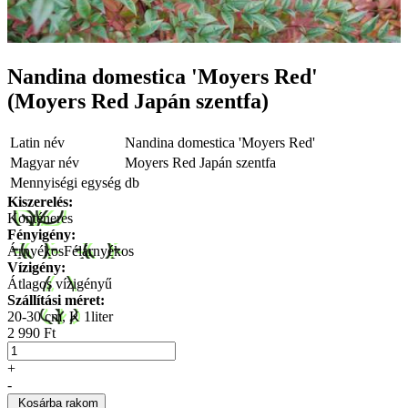
Nandina domestica 'Moyers Red'
(Moyers Red Japán szentfa)
Latin név
Nandina domestica 'Moyers Red'
Magyar név
Moyers Red Japán szentfa
Mennyiségi egység
db
Kiszerelés:
Konténeres
Fényigény:
Árnyékos
Félárnyékos
Vízigény:
Átlagos vízigényű
Szállítási méret:
20-30 cm, K 1liter
2 990 Ft
+
-
Kosárba rakom