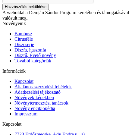
Hozzászólás beküldése
A weboldal a Demján Sándor Program keretében és támogatásával
valósult meg.
Növényeink
Bambusz
Citrusféle
Díszcserje
Díszfa, haszonfa
Díszfű, Évelő növény
További kategóriák
Információk
Kapcsolat
Általános szerződési feltételek
Adatkezelési tájékoztató
Növények képekben
Növénytermesztési tanácsok
Növény enciklopédia
Impresszum
Kapcsolat
7723 Erdősmecske, Ady Endre u. 10.