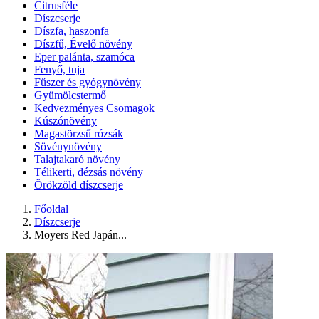
Citrusféle
Díszcserje
Díszfa, haszonfa
Díszfű, Évelő növény
Eper palánta, szamóca
Fenyő, tuja
Fűszer és gyógynövény
Gyümölcstermő
Kedvezményes Csomagok
Kúszónövény
Magastörzsű rózsák
Sövénynövény
Talajtakaró növény
Télikerti, dézsás növény
Örökzöld díszcserje
Főoldal
Díszcserje
Moyers Red Japán...