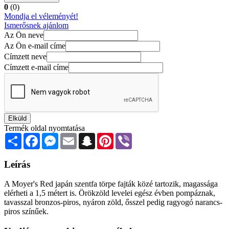
0
(0)
Mondja el véleményét!
Ismerősnek ajánlom
Az Ön neve
Az Ön e-mail címe
Címzett neve
Címzett e-mail címe
Elküld
Termék oldal nyomtatása
Share
Facebook
Messenger
Email
Snapchat
Pinterest
Viber
Leírás
A Moyer's Red japán szentfa törpe fajták közé tartozik, magassága
elérheti a 1,5 métert is. Örökzöld levelei egész évben pompáznak,
tavasszal bronzos-piros, nyáron zöld, ősszel pedig ragyogó narancs-
piros színűek.