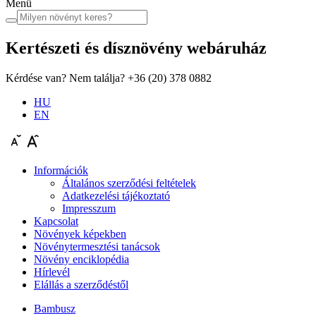
Menü
Kertészeti és dísznövény
webáruház
Kérdése van? Nem találja?
+36 (20) 378 0882
HU
EN
Információk
Általános szerződési feltételek
Adatkezelési tájékoztató
Impresszum
Kapcsolat
Növények képekben
Növénytermesztési tanácsok
Növény enciklopédia
Hírlevél
Elállás a szerződéstől
Bambusz