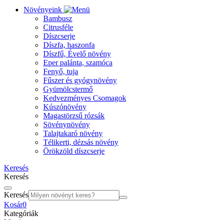
Növényeink
Bambusz
Citrusféle
Díszcserje
Díszfa, haszonfa
Díszfű, Évelő növény
Eper palánta, szamóca
Fenyő, tuja
Fűszer és gyógynövény
Gyümölcstermő
Kedvezményes Csomagok
Kúszónövény
Magastörzsű rózsák
Sövénynövény
Talajtakaró növény
Télikerti, dézsás növény
Örökzöld díszcserje
Keresés
Keresés
Keresés
Kosár
0
Kategóriák