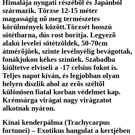
Himalája nyugati részébõl és Japánból
származik. Törzse 12-15 méter
magasságig nõ meg természetes
körülmények között.Törzsét hosszú
sötétbarna, dús rost borítja. Legyezõ
alakú levelei sötétzöldek, 50-70cm
átmérõjûek, szinte levélnyélig bevágottak,
fonákjukon kékes színüek. Szabadba
kiültetve elviseli a -17 celsius fokot is.
Teljes napot kíván, és legjobban olyan
helyen díszlik ahol az erõs széltõl
különösen fiatal korban védelmet kap.
Krémsárga virágai nagy virágzatot
alkotnak nyáron.
Kínai kenderpálma (Trachycarpus
fortunei) – Exotikus hangulat a kertjében