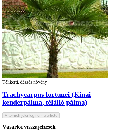
Télikerti, dézsás növény
Trachycarpus fortunei (Kínai
kenderpálma, télálló pálma)
A termék jelenleg nem elérhető
Vásárlói visszajelzések