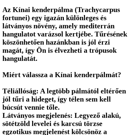
Az Kínai kenderpálma (Trachycarpus
fortunei) egy igazán különleges és
látványos növény, amely mediterrán
hangulatot varázsol kertjébe. Tűrésének
köszönhetően hazánkban is jól érzi
magát, így Ön is élvezheti a trópusok
hangulatát.
Miért válassza a Kínai kenderpálmát?
Téliállóság: A legtöbb pálmától eltérően
jól tűri a hideget, így télen sem kell
búcsút vennie tőle.
Látványos megjelenés: Legyező alakú,
sötétzöld levelei és karcsú törzse
egzotikus megjelenést kölcsönöz a