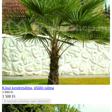
Kínai kenderpálma, télálló pálma
3 990 Ft
3 500 Ft
A termék jelenleg nem elérhető