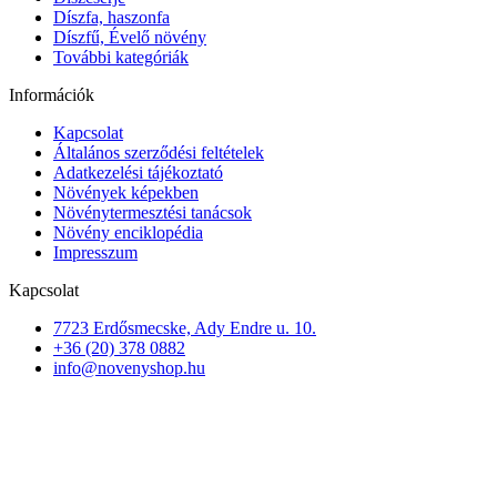
Díszfa, haszonfa
Díszfű, Évelő növény
További kategóriák
Információk
Kapcsolat
Általános szerződési feltételek
Adatkezelési tájékoztató
Növények képekben
Növénytermesztési tanácsok
Növény enciklopédia
Impresszum
Kapcsolat
7723 Erdősmecske, Ady Endre u. 10.
+36 (20) 378 0882
info@novenyshop.hu