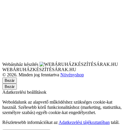
Webáruház készítés
WEBÁRUHÁZKÉSZÍTÉSÁRAK.HU
© 2026. Minden jog fenntartva
Növényshop
Bezár
Bezár
Adatkezelési beállítások
Weboldalunk az alapvető működéshez szükséges cookie-kat
használ. Szélesebb körű funkcionalitáshoz (marketing, statisztika,
személyre szabás) egyéb cookie-kat engedélyezhet.
Részletesebb információkat az
Adatkezelési tájékoztatóban
talál.