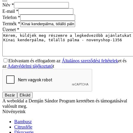
Név
*
E-mail
*
Telefon
*
Termék
*
Üzenet
*
Elolvastam és elfogadom az
Általános szerződési feltételek
et és
az
Adatvédelmi tájékoztató
t
Bezár
Elküld
A weboldal a Demján Sándor Program keretében és támogatásával
valósult meg.
Növényeink
Bambusz
Citrusféle
Díszcserje