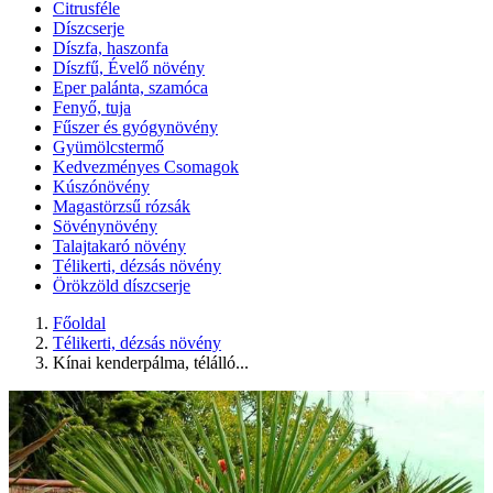
Citrusféle
Díszcserje
Díszfa, haszonfa
Díszfű, Évelő növény
Eper palánta, szamóca
Fenyő, tuja
Fűszer és gyógynövény
Gyümölcstermő
Kedvezményes Csomagok
Kúszónövény
Magastörzsű rózsák
Sövénynövény
Talajtakaró növény
Télikerti, dézsás növény
Örökzöld díszcserje
Főoldal
Télikerti, dézsás növény
Kínai kenderpálma, télálló...