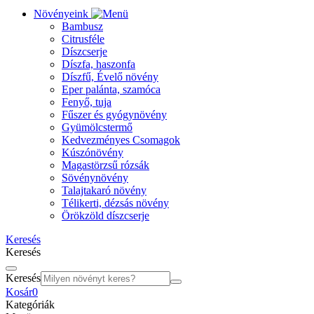
Növényeink
Bambusz
Citrusféle
Díszcserje
Díszfa, haszonfa
Díszfű, Évelő növény
Eper palánta, szamóca
Fenyő, tuja
Fűszer és gyógynövény
Gyümölcstermő
Kedvezményes Csomagok
Kúszónövény
Magastörzsű rózsák
Sövénynövény
Talajtakaró növény
Télikerti, dézsás növény
Örökzöld díszcserje
Keresés
Keresés
Keresés
Kosár
0
Kategóriák