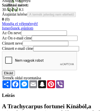
Átlagos vízigényű
Szállítási méret:
30-50 cm, K1
Árajánlat kérése
A termék jelenleg nem elérhető
0
(0)
Mondja el véleményét!
Ismerősnek ajánlom
Az Ön neve
Az Ön e-mail címe
Címzett neve
Címzett e-mail címe
Elküld
Termék oldal nyomtatása
Share
Facebook
Messenger
Email
Snapchat
Pinterest
Viber
Leírás
A Trachycarpus fortunei Kínából,a