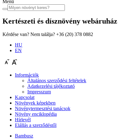
Menü
Kertészeti és dísznövény
webáruház
Kérdése van? Nem találja?
+36 (20) 378 0882
HU
EN
Információk
Általános szerződési feltételek
Adatkezelési tájékoztató
Impresszum
Kapcsolat
Növények képekben
Növénytermesztési tanácsok
Növény enciklopédia
Hírlevél
Elállás a szerződéstől
Bambusz