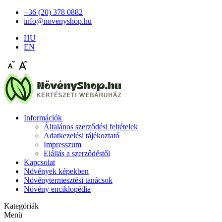
+36 (20) 378 0882
info@novenyshop.hu
HU
EN
Információk
Általános szerződési feltételek
Adatkezelési tájékoztató
Impresszum
Elállás a szerződéstől
Kapcsolat
Növények képekben
Növénytermesztési tanácsok
Növény enciklopédia
Kategóriák
Menü