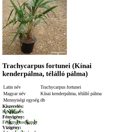
Trachycarpus fortunei (Kínai
kenderpálma, télálló pálma)
Latin név
Trachycarpus fortunei
Magyar név
Kínai kenderpálma, télálló pálma
Mennyiségi egység
db
Kiszerelés:
Konténeres
Fényigény:
Félárnyékos
Napos
Vízigény: