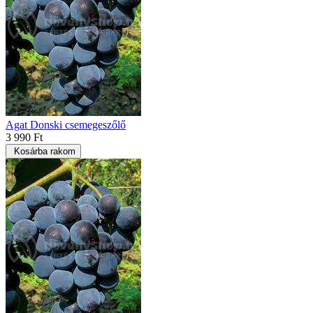
Agat Donski csemegeszőlő
3 990 Ft
Kosárba rakom