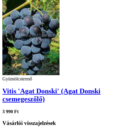
Gyümölcstermő
Vitis 'Agat Donski' (Agat Donski
csemegeszőlő)
3 990 Ft
Vásárlói visszajelzések