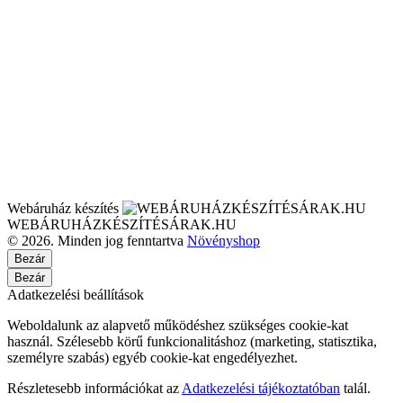
Webáruház készítés
WEBÁRUHÁZKÉSZÍTÉSÁRAK.HU
© 2026. Minden jog fenntartva
Növényshop
Bezár
Bezár
Adatkezelési beállítások
Weboldalunk az alapvető működéshez szükséges cookie-kat
használ. Szélesebb körű funkcionalitáshoz (marketing, statisztika,
személyre szabás) egyéb cookie-kat engedélyezhet.
Részletesebb információkat az
Adatkezelési tájékoztatóban
talál.