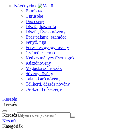
Növényeink
Bambusz
Citrusféle
Díszcserje
Díszfa, haszonfa
Díszfű, Évelő növény
Eper palánta, szamóca
Fenyő, tuja
Fűszer és gyógynövény
Gyümölcstermő
Kedvezményes Csomagok
Kúszónövény
Magastörzsű rózsák
Sövénynövény
Talajtakaró növény
Télikerti, dézsás növény
Örökzöld díszcserje
Keresés
Keresés
Keresés
Kosár
0
Kategóriák