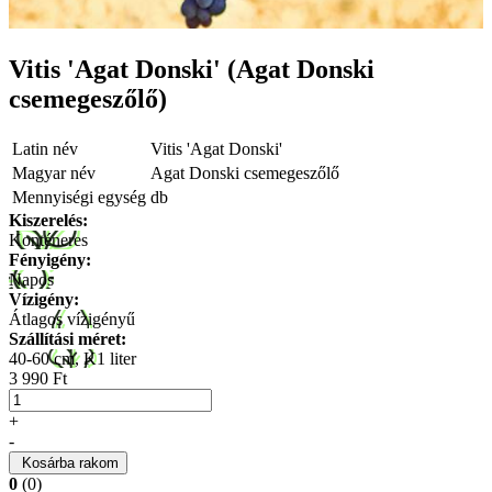
Vitis 'Agat Donski' (Agat Donski
csemegeszőlő)
Latin név
Vitis 'Agat Donski'
Magyar név
Agat Donski csemegeszőlő
Mennyiségi egység
db
Kiszerelés:
Konténeres
Fényigény:
Napos
Vízigény:
Átlagos vízigényű
Szállítási méret:
40-60 cm, K1 liter
3 990 Ft
+
-
Kosárba rakom
0
(0)