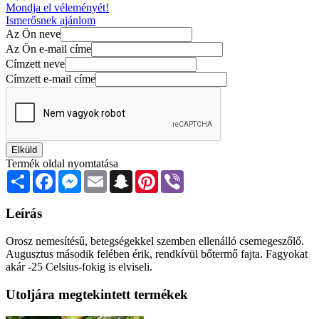
Mondja el véleményét!
Ismerősnek ajánlom
Az Ön neve
Az Ön e-mail címe
Címzett neve
Címzett e-mail címe
Elküld
Termék oldal nyomtatása
Share
Facebook
Messenger
Email
Snapchat
Pinterest
Viber
Leírás
Orosz nemesítésű, betegségekkel szemben ellenálló csemegeszőlő.
Augusztus második felében érik, rendkívül bőtermő fajta. Fagyokat
akár -25 Celsius-fokig is elviseli.
Utoljára megtekintett termékek