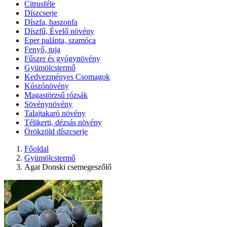
Citrusféle
Díszcserje
Díszfa, haszonfa
Díszfű, Évelő növény
Eper palánta, szamóca
Fenyő, tuja
Fűszer és gyógynövény
Gyümölcstermő
Kedvezményes Csomagok
Kúszónövény
Magastörzsű rózsák
Sövénynövény
Talajtakaró növény
Télikerti, dézsás növény
Örökzöld díszcserje
Főoldal
Gyümölcstermő
Agat Donski csemegeszőlő