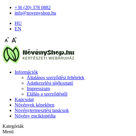
+36 (20) 378 0882
info@novenyshop.hu
HU
EN
Információk
Általános szerződési feltételek
Adatkezelési tájékoztató
Impresszum
Elállás a szerződéstől
Kapcsolat
Növények képekben
Növénytermesztési tanácsok
Növény enciklopédia
Kategóriák
Menü