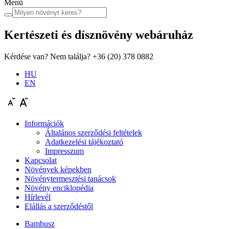
Menü
Kertészeti és dísznövény
webáruház
Kérdése van? Nem találja?
+36 (20) 378 0882
HU
EN
Információk
Általános szerződési feltételek
Adatkezelési tájékoztató
Impresszum
Kapcsolat
Növények képekben
Növénytermesztési tanácsok
Növény enciklopédia
Hírlevél
Elállás a szerződéstől
Bambusz