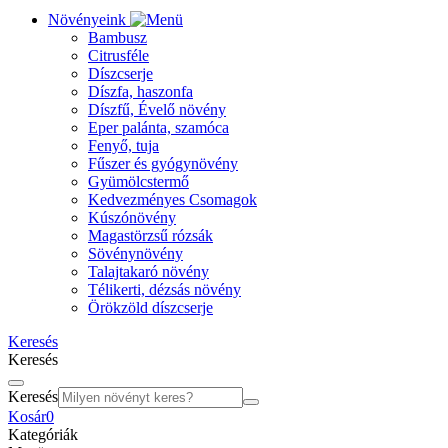
Növényeink
Bambusz
Citrusféle
Díszcserje
Díszfa, haszonfa
Díszfű, Évelő növény
Eper palánta, szamóca
Fenyő, tuja
Fűszer és gyógynövény
Gyümölcstermő
Kedvezményes Csomagok
Kúszónövény
Magastörzsű rózsák
Sövénynövény
Talajtakaró növény
Télikerti, dézsás növény
Örökzöld díszcserje
Keresés
Keresés
Keresés
Kosár
0
Kategóriák