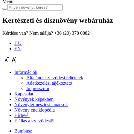
Menü
Kertészeti és dísznövény
webáruház
Kérdése van? Nem találja?
+36 (20) 378 0882
HU
EN
Információk
Általános szerződési feltételek
Adatkezelési tájékoztató
Impresszum
Kapcsolat
Növények képekben
Növénytermesztési tanácsok
Növény enciklopédia
Hírlevél
Elállás a szerződéstől
Bambusz