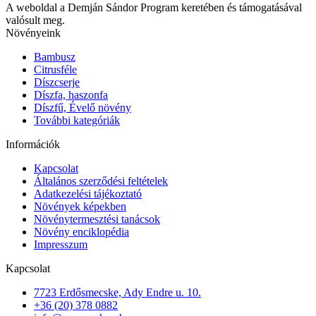
A weboldal a Demján Sándor Program keretében és támogatásával
valósult meg.
Növényeink
Bambusz
Citrusféle
Díszcserje
Díszfa, haszonfa
Díszfű, Évelő növény
További kategóriák
Információk
Kapcsolat
Általános szerződési feltételek
Adatkezelési tájékoztató
Növények képekben
Növénytermesztési tanácsok
Növény enciklopédia
Impresszum
Kapcsolat
7723 Erdősmecske, Ady Endre u. 10.
+36 (20) 378 0882