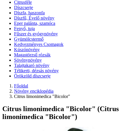
Citrusféle
Díszcserje
Díszfa, haszonfa
Díszfű, Évelő növény
Eper palánta, szamóca
Fenyő, tuja
Fűszer és gyógynövény
Gyümölcstermő
Kedvezményes Csomagok
Kúszónövény
Magastörzsű rózsák
Sövénynövény
Talajtakaró növény
Télikerti, dézsás növény
Örökzöld díszcserje
Főoldal
Növény enciklopédia
Citrus limonimedica "Bicolor"
Citrus limonimedica "Bicolor" (Citrus
limonimedica "Bicolor")