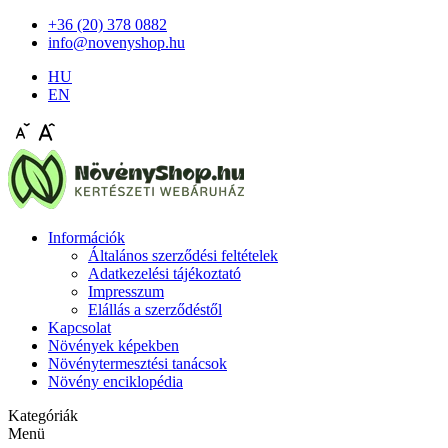
+36 (20) 378 0882
info@novenyshop.hu
HU
EN
Információk
Általános szerződési feltételek
Adatkezelési tájékoztató
Impresszum
Elállás a szerződéstől
Kapcsolat
Növények képekben
Növénytermesztési tanácsok
Növény enciklopédia
Kategóriák
Menü